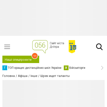
11
Наші спецпроєкти
Т
ТОП кращих дистанційних шкіл України
В
Військторги
Головна
Афіша
Інше
Шрек ищет таланты