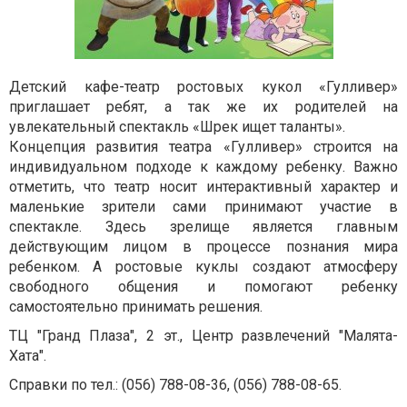
Детский кафе-театр ростовых кукол «Гулливер»
приглашает ребят, а так же их родителей на
увлекательный спектакль «Шрек ищет таланты».
Концепция развития театра «Гулливер» строится на
индивидуальном подходе к каждому ребенку. Важно
отметить, что театр носит интерактивный характер и
маленькие зрители сами принимают участие в
спектакле. Здесь зрелище является главным
действующим лицом в процессе познания мира
ребенком. А ростовые куклы создают атмосферу
свободного общения и помогают ребенку
самостоятельно принимать решения.
ТЦ "Гранд Плаза", 2 эт., Центр развлечений "Малята-
Хата".
Справки по тел.: (056)
788-08-36, (056) 788-08-65.