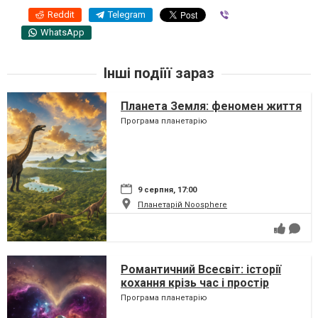
Reddit
Telegram
Viber
WhatsApp
Інші подіїї зараз
Планета Земля: феномен життя
Програма планетарію
9 серпня, 17:00
Планетарій Noosphere
Романтичний Всесвіт: історії
кохання крізь час і простір
Програма планетарію