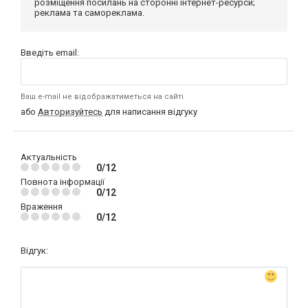
розміщення посилань на сторонні інтернет-ресурси;
реклама та самореклама.
Введіть email:
Ваш e-mail не відображатиметься на сайті
або
Авторизуйтесь
для написання відгуку
Актуальність
0/12
Повнота інформації
0/12
Враження
0/12
Відгук: