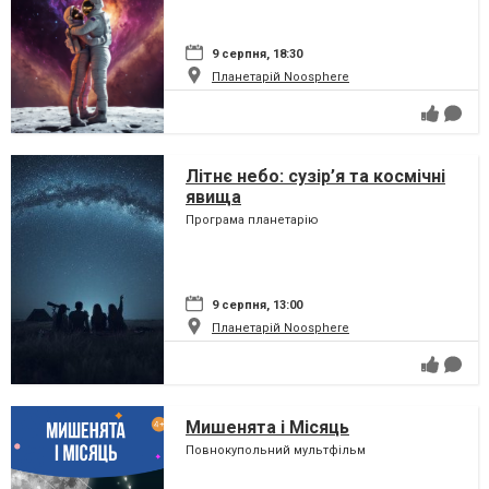
9 серпня, 18:30
Планетарій Noosphere
Літнє небо: сузір’я та космічні
явища
Програма планетарію
9 серпня, 13:00
Планетарій Noosphere
Мишенята і Місяць
Повнокупольний мультфільм