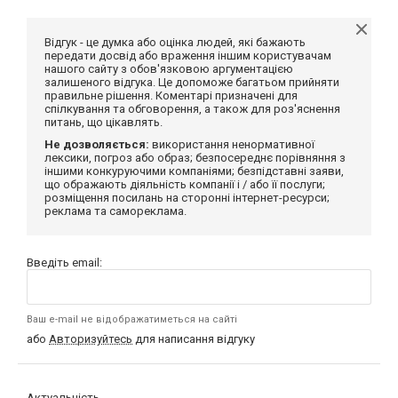
Відгук - це думка або оцінка людей, які бажають
передати досвід або враження іншим користувачам
нашого сайту з обов'язковою аргументацією
залишеного відгука. Це допоможе багатьом прийняти
правильне рішення. Коментарі призначені для
спілкування та обговорення, а також для роз'яснення
питань, що цікавлять.
Не дозволяється:
використання ненормативної
лексики, погроз або образ; безпосереднє порівняння з
іншими конкуруючими компаніями; безпідставні заяви,
що ображають діяльність компанії і / або її послуги;
розміщення посилань на сторонні інтернет-ресурси;
реклама та самореклама.
Введіть email:
Ваш e-mail не відображатиметься на сайті
або
Авторизуйтесь
для написання відгуку
Актуальність