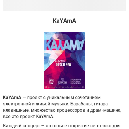
KaYAmA
KaYAmA
— проект с уникальным сочетанием
электронной и живой музыки. Барабаны, гитара,
клавишные, множество процессоров и драм-машина,
все это проект KaYAmA.
Каждый концерт — это новое открытие не только для