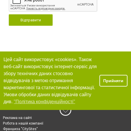
Відправити
Цей сайт використовує «cookies». Також
веб-сайт використовує інтернет-сервіс для
збору технічних даних стосовно
відвідувачів з метою отримання
Прийняти
маркетингової та статистичної інформації.
Умови обробки даних відвідувачів сайту
див.
"Політика конфіденційності"
Реклама на сайті
Робота в нашій компанії
Франшиза "CitySites"