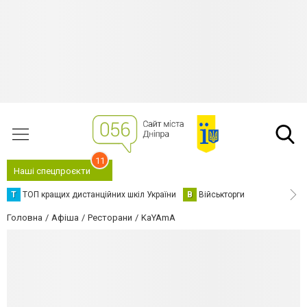
11
Наші спецпроєкти
Т
ТОП кращих дистанційних шкіл України
В
Військторги
Головна
Афіша
Ресторани
KaYAmA