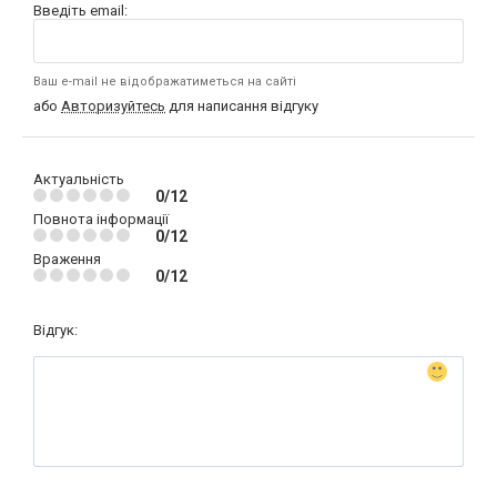
Введіть email:
Ваш e-mail не відображатиметься на сайті
або
Авторизуйтесь
для написання відгуку
Актуальність
0/12
Повнота інформації
0/12
Враження
0/12
Відгук: