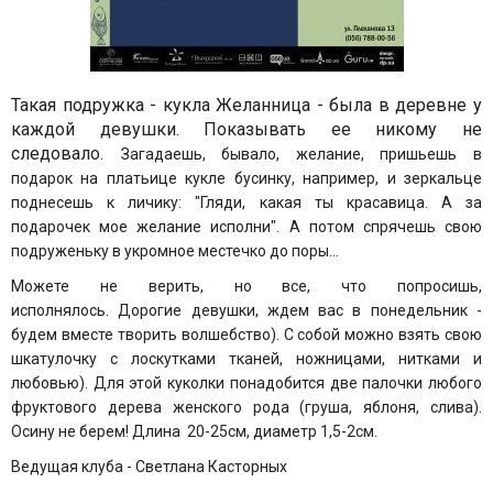
Такая подружка - кукла Желанница - была в деревне у
каждой девушки. Показывать ее никому не
следовало.
Загадаешь, бывало, желание, пришьешь в
подарок на платьице кукле бусинку, например, и зеркальце
поднесешь к личику: "Гляди, какая ты красавица. А за
подарочек мое желание исполни". А потом спрячешь свою
подруженьку в укромное местечко до поры...
Можете не верить, но все, что попросишь,
исполнялось.
Дорогие девушки, ждем вас в понедельник -
будем вместе творить волшебство). С собой можно взять свою
шкатулочку с лоскутками тканей, ножницами, нитками и
любовью).
Для этой куколки понадобится две палочки любого
фруктового дерева женского рода (груша, яблоня, слива).
Осину не берем! Длина 20-25см, диаметр 1,5-2см.
Ведущая клуба - Светлана Касторных