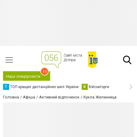
11
Наші спецпроєкти
Т
ТОП кращих дистанційних шкіл України
В
Військторги
Головна
Афіша
Активний відпочинок
Кукла Желанница