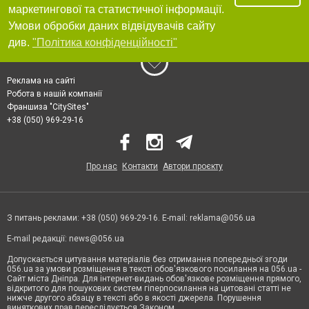
маркетингової та статистичної інформації.
Умови обробки даних відвідувачів сайту
див.
"Політика конфіденційності"
Реклама на сайті
Робота в нашій компанії
Франшиза "CitySites"
+38 (050) 969-29-16
Про нас
Контакти
Автори проєкту
З питань реклами: +38 (050) 969-29-16. E-mail:
reklama@056.ua
E-mail редакції:
news@056.ua
Допускається цитування матеріалів без отримання попередньої згоди
056.ua за умови розміщення в тексті обов'язкового посилання на 056.ua -
Сайт міста Дніпра. Для інтернет-видань обов'язкове розміщення прямого,
відкритого для пошукових систем гіперпосилання на цитовані статті не
нижче другого абзацу в тексті або в якості джерела. Порушення
виняткових прав переслідується Законом.