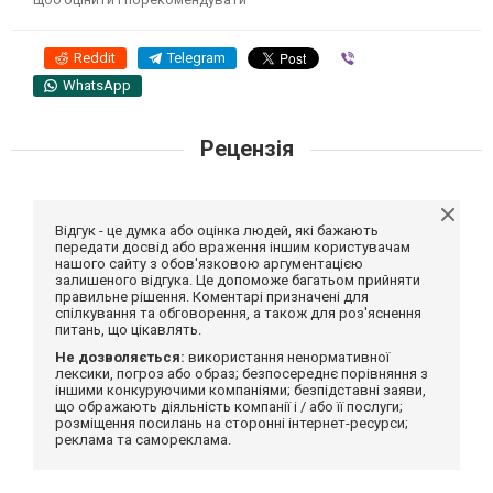
Reddit
Telegram
Viber
WhatsApp
Рецензія
Відгук - це думка або оцінка людей, які бажають
передати досвід або враження іншим користувачам
нашого сайту з обов'язковою аргументацією
залишеного відгука. Це допоможе багатьом прийняти
правильне рішення. Коментарі призначені для
спілкування та обговорення, а також для роз'яснення
питань, що цікавлять.
Не дозволяється:
використання ненормативної
лексики, погроз або образ; безпосереднє порівняння з
іншими конкуруючими компаніями; безпідставні заяви,
що ображають діяльність компанії і / або її послуги;
розміщення посилань на сторонні інтернет-ресурси;
реклама та самореклама.