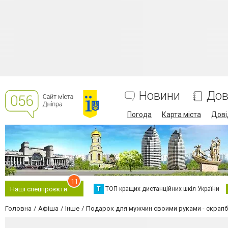
Новини
Дов
Погода
Карта міста
Дові
11
Т
ТОП кращих дистанційних шкіл України
Наші спецпроєкти
Головна
Афіша
Інше
Подарок для мужчин своими руками - скрапб