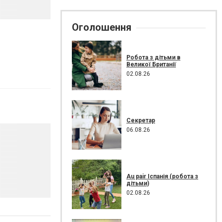
Оголошення
Робота з дітьми в
Великої Британії
02.08.26
Секретар
06.08.26
Au pair Іспанія (робота з
дітьми)
02.08.26