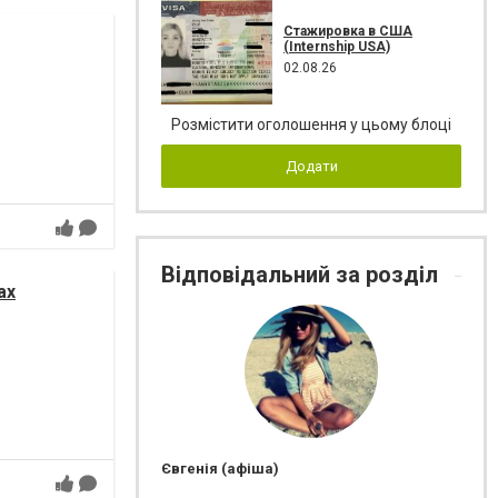
Стажировка в США
(Internship USA)
02.08.26
Розмістити оголошення у цьому блоці
Додати
Відповідальний за розділ
ах
Євгенія (афіша)