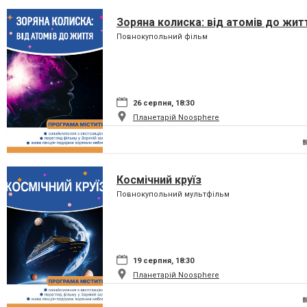
Зоряна колиска: від атомів до жит
Повнокупольний фільм
26 серпня, 18:30
Планетарій Noosphere
Космічний круїз
Повнокупольний мультфільм
19 серпня, 18:30
Планетарій Noosphere