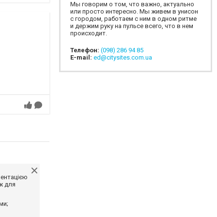
Мы говорим о том, что важно, актуально
или просто интересно. Мы живем в унисон
с городом, работаем с ним в одном ритме
и держим руку на пульсе всего, что в нем
происходит.
Телефон:
(098) 286 94 85
E-mail:
ed@citysites.com.ua
ментацією
ж для
ми;