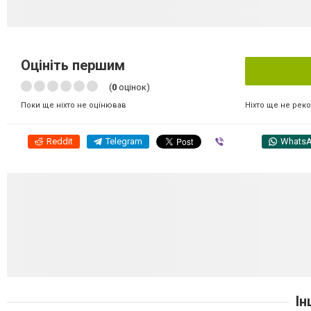
Оцініть першим
(
0
оцінок)
Ніхто ще не рек
Поки ще ніхто не оцінював
Reddit
Telegram
Viber
Whats
Ін