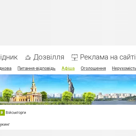
ідник
Дозвілля
Реклама на сайті
дкова
Питання-відповідь
Афіша
Оголошення
Нерухоміст
В
Військторги
укинг