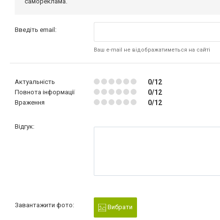
самореклама.
Введіть email:
Ваш e-mail не відображатиметься на сайті
Актуальність
0/12
Повнота інформації
0/12
Враження
0/12
Відгук:
Завантажити фото:
Вибрати