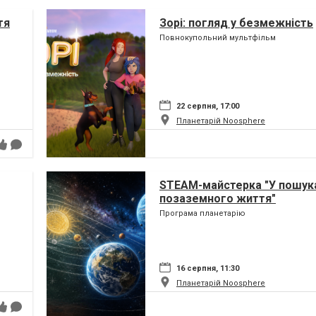
тя
Зорі: погляд у безмежність
Повнокупольний мультфільм
22 серпня, 17:00
Планетарій Noosphere
STEAM-майстерка "У пошук
позаземного життя"
Програма планетарію
16 серпня, 11:30
Планетарій Noosphere