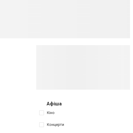
Афіша
Кіно
Концерти