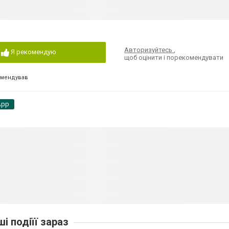
Авторизуйтесь
,
Я рекомендую
щоб оцінити і порекомендувати
омендував
App
ші подіїї зараз