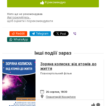
Я рекомендую
Ніхто ще не рекомендував
Авторизуйтесь
,
щоб оцінити і порекомендувати
Reddit
Telegram
Viber
WhatsApp
Інші подіїї зараз
Зоряна колиска: від атомів до
життя
Повнокупольний фільм
26 серпня, 18:30
Планетарій Noosphere