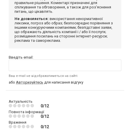
правильне рішення. Коментарі призначені для
спілкування та обговорення, а також для роз'яснення
питань, що цікавлять.
Не дозволяється:
використання ненормативної
лексики, погроз або образ; безпосереднє порівняння з
іншими конкуруючими компаніями; безпідставні заяви,
що ображають діяльність компанії і / або її послуги;
розміщення посилань на сторонні інтернет-ресурси;
реклама та самореклама.
Введіть email:
Ваш e-mail не відображатиметься на сайті
або
Авторизуйтесь
для написання відгуку
Актуальність
0/12
Повнота інформації
0/12
Враження
0/12