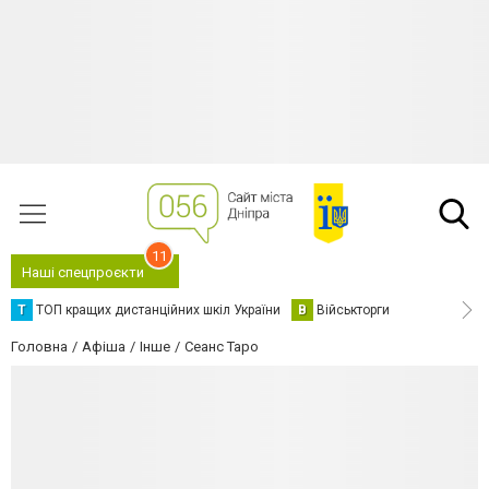
11
Наші спецпроєкти
Т
ТОП кращих дистанційних шкіл України
В
Військторги
Головна
Афіша
Інше
Сеанс Таро