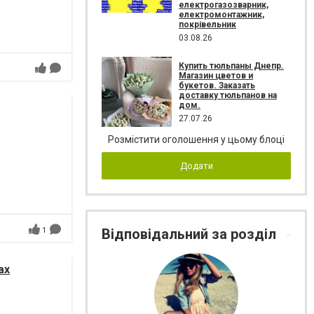
електрогазозварник,
електромонтажник,
покрівельник
03.08.26
Купить тюльпаны Днепр.
Магазин цветов и
букетов. Заказать
доставку тюльпанов на
дом.
27.07.26
Розмістити оголошення у цьому блоці
Додати
Відповідальний за розділ
1
ах