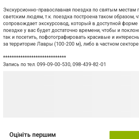
Экскурсионно-православная поездка по святым местам 
светским людям, т.к. поездка построена таком образом, 
сопровождает экскурсовод, который в доступной форме 
поездке у вас будет достаточно времени, чтобы и поклон
так и посетить, пофотографировать красивые и интересны
за территорие Лавры (100-200 м), либо в частном сектор
*****************************
Запись по тел. 099-09-00-530, 098-439-82-01
Оцініть першим