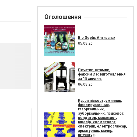
Оголошення
Bio Septix Антизапах
05.08.26
Печатки, штампи,
факсиміле: виготовлення
за 15 хвилин.
06.08.26
Курси піскоструминник,
фрезерувальник,
газорізальник,
зуборізальник, психолог,
кондитер, масажист,
ювелір, косметолог,
єлектрик, електрослюсар,
арматурник, маляр,
штукатур,