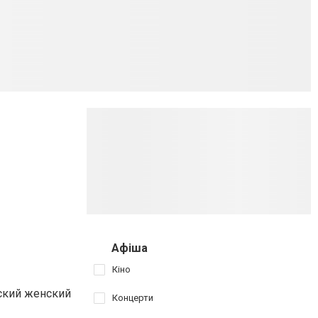
Афіша
Кіно
ский женский
Концерти