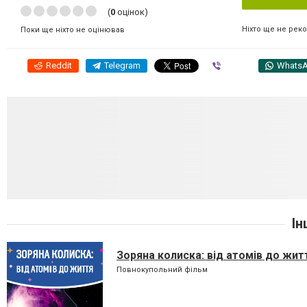
(
0
оцінок)
Ніхто ще не рек
Поки ще ніхто не оцінював
Reddit
Telegram
Viber
Whats
Ін
Зоряна колиска: від атомів до жит
Повнокупольний фільм