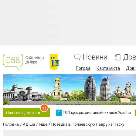
Новини
Дов
Погода
Карта міста
Дові
11
Т
ТОП кращих дистанційних шкіл України
Наші спецпроєкти
Головна
Афіша
Інше
Поездка в Почаевскую Лавру на Пасху