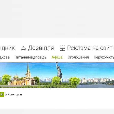
ідник
Дозвілля
Реклама на сайті
дкова
Питання-відповідь
Афіша
Оголошення
Нерухоміст
В
Військторги