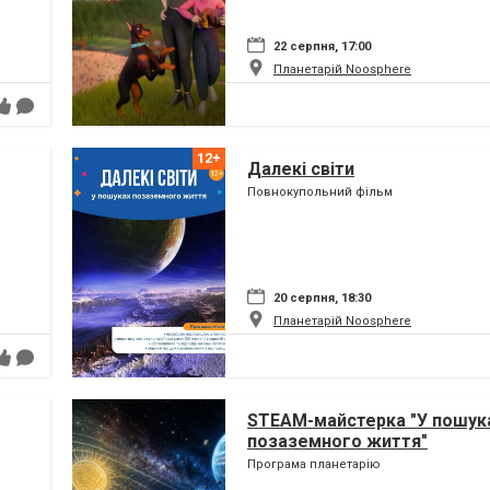
22 серпня, 17:00
Планетарій Noosphere
Далекі світи
Повнокупольний фільм
20 серпня, 18:30
Планетарій Noosphere
STEAM-майстерка "У пошук
позаземного життя"
Програма планетарію