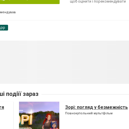
щоб оцінити і порекомендувати
омендував
App
ші подіїї зараз
тя
Зорі: погляд у безмежність
Повнокупольний мультфільм