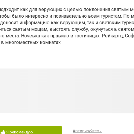
подходит как для верующих с целью поклонения святым мо
чтобы было интересно и познавательно всем туристам. По 
доносит информацию как верующим, так и светским турист
иться святым мощам, выстоять службу, окунуться в святом
е места. Ночевка как правило в гостиницах: Рейкартц, Соф
е в многоместных комнатах.
Авторизуйтесь
,
Я рекомендую