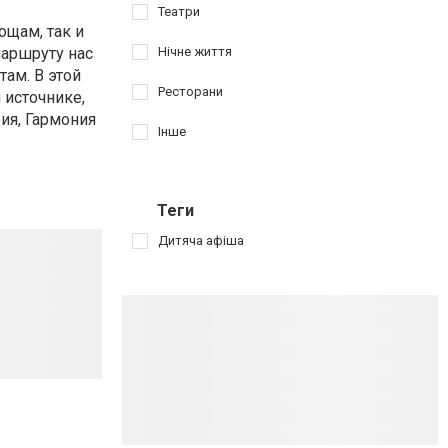
Театри
щам, так и
маршруту нас
Нічне життя
ам. В этой
Ресторани
 источнике,
ия, Гармония
Інше
Теги
Дитяча афіша