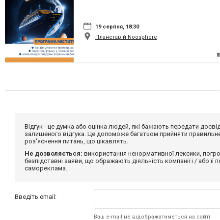
19 серпня, 18:30
Планетарій Noosphere
Відгук - це думка або оцінка людей, які бажають передати дос
залишеного відгука. Це допоможе багатьом прийняти правильне 
роз'яснення питань, що цікавлять.
Не дозволяється:
використання ненормативної лексики, погро
безпідставні заяви, що ображають діяльність компанії і / або її
самореклама.
Введіть email:
Ваш e-mail не відображатиметься на сайті