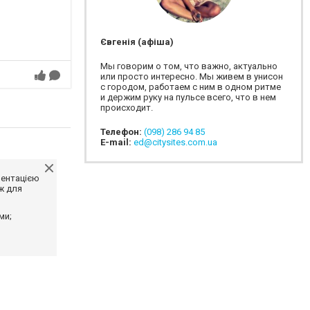
Євгенія (афіша)
Мы говорим о том, что важно, актуально
или просто интересно. Мы живем в унисон
с городом, работаем с ним в одном ритме
и держим руку на пульсе всего, что в нем
происходит.
Телефон:
(098) 286 94 85
E-mail:
ed@citysites.com.ua
ментацією
ж для
ми;