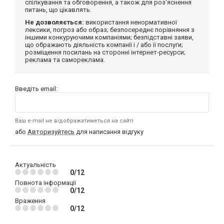
спілкування та обговорення, а також для роз'яснення
питань, що цікавлять.
Не дозволяється:
використання ненормативної
лексики, погроз або образ; безпосереднє порівняння з
іншими конкуруючими компаніями; безпідставні заяви,
що ображають діяльність компанії і / або її послуги;
розміщення посилань на сторонні інтернет-ресурси;
реклама та самореклама.
Введіть email:
Ваш e-mail не відображатиметься на сайті
або
Авторизуйтесь
для написання відгуку
Актуальність
0/12
Повнота інформації
0/12
Враження
0/12