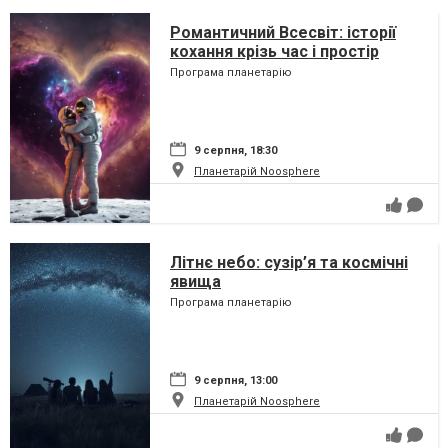
Романтичний Всесвіт: історії
кохання крізь час і простір
Програма планетарію
9 серпня, 18:30
Планетарій Noosphere
Літнє небо: сузір’я та космічні
явища
Програма планетарію
9 серпня, 13:00
Планетарій Noosphere