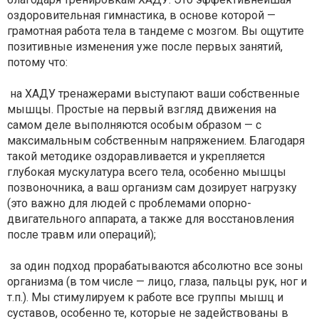
оздоровительная гимнастика, в основе которой —
грамотная работа тела в тандеме с мозгом. Вы ощутите
позитивные изменения уже после первых занятий,
потому что:
на ХАДУ тренажерами выступают ваши собственные
мышцы. Простые на первый взгляд движения на
самом деле выполняются особым образом — с
максимальным собственным напряжением. Благодаря
такой методике оздоравливается и укрепляется
глубокая мускулатура всего тела, особенно мышцы
позвоночника, а ваш организм сам дозирует нагрузку
(это важно для людей с проблемами опорно-
двигательного аппарата, а также для восстановления
после травм или операций);
за один подход прорабатываются абсолютно все зоны
организма (в том числе — лицо, глаза, пальцы рук, ног и
т.п.). Мы стимулируем к работе все группы мышц и
суставов, особенно те, которые не задействованы в