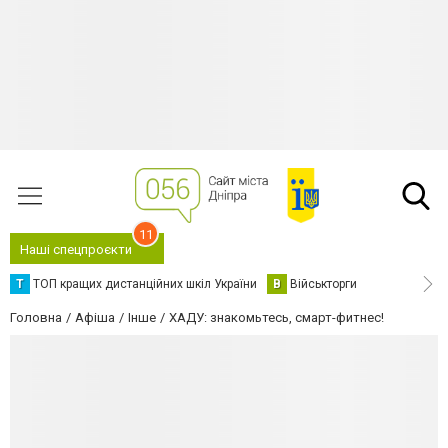
11
Наші спецпроєкти
Т
ТОП кращих дистанційних шкіл України
В
Військторги
Головна
Афіша
Інше
ХАДУ: знакомьтесь, смарт-фитнес!