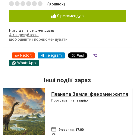
(
0
оцінок)
Я рекомендую
Ніхто ще не рекомендував
Авторизуйтесь
,
щоб оцінити і порекомендувати
Reddit
Telegram
Viber
WhatsApp
Інші подіїї зараз
Планета Земля: феномен життя
Програма планетарію
9 серпня, 17:00