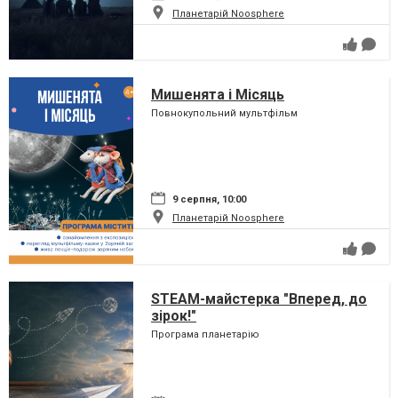
Планетарій Noosphere
Мишенята і Місяць
Повнокупольний мультфільм
9 серпня, 10:00
Планетарій Noosphere
STEAM-майстерка "Вперед, до
зірок!"
Програма планетарію