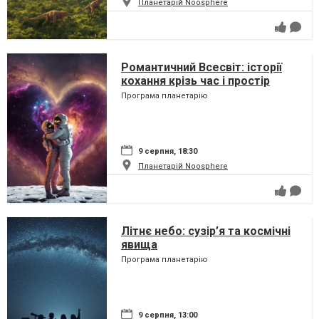
Планетарій Noosphere
Романтичний Всесвіт: історії
кохання крізь час і простір
Програма планетарію
9 серпня, 18:30
Планетарій Noosphere
Літнє небо: сузір’я та космічні
явища
Програма планетарію
9 серпня, 13:00