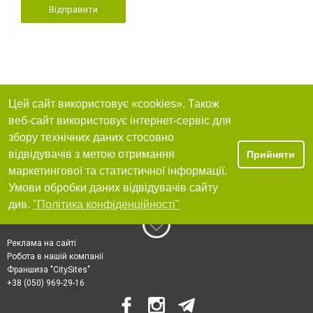
Відправити
Цей сайт використовує «cookies». Також
веб-сайт використовує інтернет-сервіс для
збору технічних даних стосовно
відвідувачів з метою отримання
Прийняти
маркетингової та статистичної інформації.
Умови обробки даних відвідувачів сайту
див.
"Політика конфіденційності"
Реклама на сайті
Робота в нашій компанії
Франшиза "CitySites"
+38 (050) 969-29-16