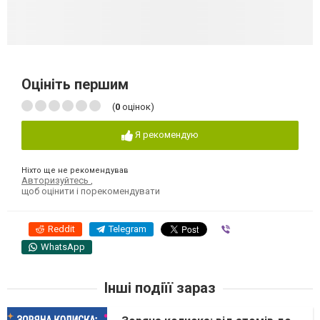
Оцініть першим
(
0
оцінок)
Я рекомендую
Ніхто ще не рекомендував
Авторизуйтесь
,
щоб оцінити і порекомендувати
Reddit
Telegram
Viber
WhatsApp
Інші подіїї зараз