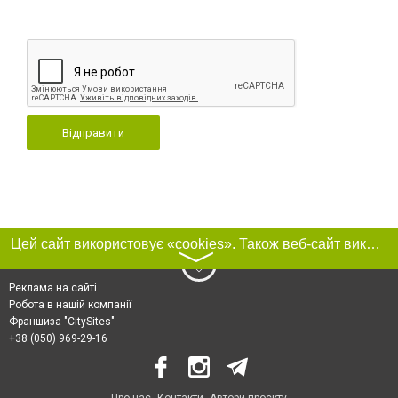
Відправити
Цей сайт використовує «cookies». Також веб-сайт використовує інтернет-сервіс для збору технічних даних стосовно відвідувачів з метою отримання маркетингової та статистичної інформації. Умови обробки даних відвідувачів сайту див.
〉
Реклама на сайті
Робота в нашій компанії
Франшиза "CitySites"
+38 (050) 969-29-16