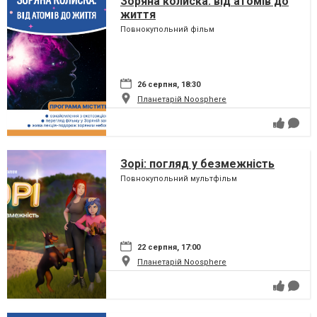
Зоряна колиска: від атомів до
життя
Повнокупольний фільм
26 серпня, 18:30
Планетарій Noosphere
Зорі: погляд у безмежність
Повнокупольний мультфільм
22 серпня, 17:00
Планетарій Noosphere