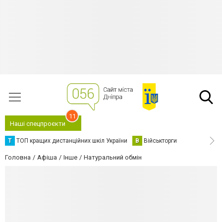
11
Наші спецпроєкти
Т
ТОП кращих дистанційних шкіл України
В
Військторги
Головна
Афіша
Інше
Натуральний обмін