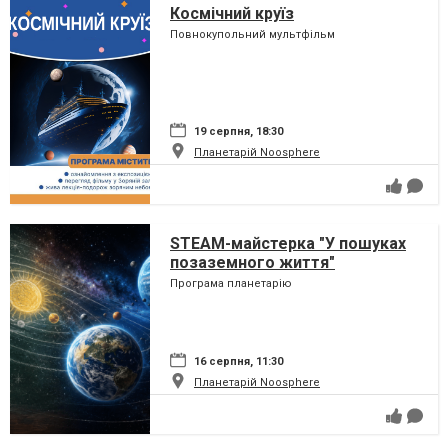
Космічний круїз
Повнокупольний мультфільм
19 серпня, 18:30
Планетарій Noosphere
STEAM-майстерка "У пошуках
позаземного життя"
Програма планетарію
16 серпня, 11:30
Планетарій Noosphere