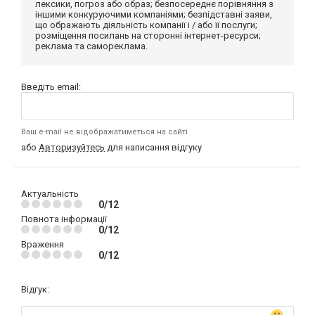
лексики, погроз або образ; безпосереднє порівняння з
іншими конкуруючими компаніями; безпідставні заяви,
що ображають діяльність компанії і / або її послуги;
розміщення посилань на сторонні інтернет-ресурси;
реклама та самореклама.
Введіть email:
Ваш e-mail не відображатиметься на сайті
або
Авторизуйтесь
для написання відгуку
Актуальність
0/12
Повнота інформації
0/12
Враження
0/12
Відгук: