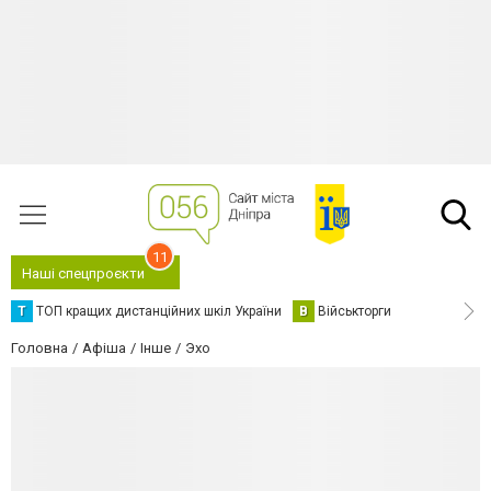
11
Наші спецпроєкти
Т
ТОП кращих дистанційних шкіл України
В
Військторги
Головна
Афіша
Інше
Эхо