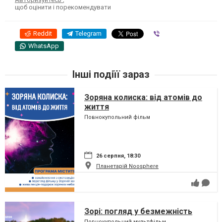
щоб оцінити і порекомендувати
Reddit
Telegram
Viber
WhatsApp
Інші подіїї зараз
Зоряна колиска: від атомів до
життя
Повнокупольний фільм
26 серпня, 18:30
Планетарій Noosphere
Зорі: погляд у безмежність
Повнокупольний мультфільм