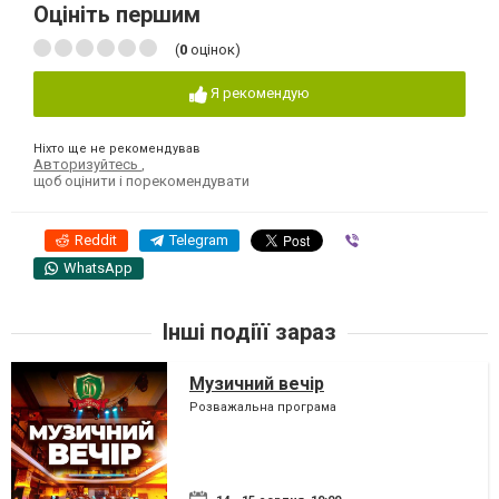
Оцініть першим
(
0
оцінок)
Я рекомендую
Ніхто ще не рекомендував
Авторизуйтесь
,
щоб оцінити і порекомендувати
Reddit
Telegram
Viber
WhatsApp
Інші подіїї зараз
Музичний вечір
Розважальна програма