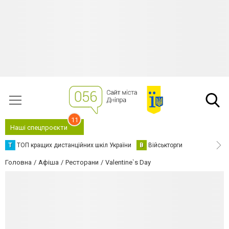
11
Наші спецпроєкти
Т
ТОП кращих дистанційних шкіл України
В
Військторги
Головна
Афіша
Ресторани
Valentine`s Day