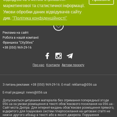
маркетингової та статистичної інформації.
Умови обробки даних відвідувачів сайту
див.
"Політика конфіденційності"
Реклама на сайті
Робота в нашій компанії
Франшиза "CitySites"
+38 (050) 969-29-16
Про нас
Контакти
Автори проєкту
З питань реклами: +38 (050) 969-29-16. E-mail:
reklama@056.ua
E-mail редакції:
news@056.ua
Допускається цитування матеріалів без отримання попередньої згоди
056.ua за умови розміщення в тексті обов'язкового посилання на 056.ua -
Сайт міста Дніпра. Для інтернет-видань обов'язкове розміщення прямого,
відкритого для пошукових систем гіперпосилання на цитовані статті не
нижче другого абзацу в тексті або в якості джерела. Порушення