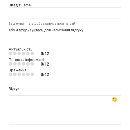
Введіть email:
Ваш e-mail не відображатиметься на сайті
або
Авторизуйтесь
для написання відгуку
Актуальність
0/12
Повнота інформації
0/12
Враження
0/12
Відгук: