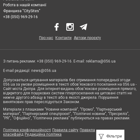
Робота в нашій компанії
Франшиза "CitySites"
+38 (050) 969-29-16
Про нас
Контакти
Автори проєкту
З питань реклами: +38 (050) 969-29-16. E-mail:
reklama@056.ua
E-mail редакції:
news@056.ua
Допускається цитування матеріалів без отримання попередньої згоди
056.ua за умови розміщення в тексті обов'язкового посилання на 056.ua -
Сайт міста Дніпра. Для інтернет-видань обов'язкове розміщення прямого,
відкритого для пошукових систем гіперпосилання на цитовані статті не
нижче другого абзацу в тексті або в якості джерела. Порушення
виняткових прав переслідується Законом.
Матеріали з плашками "Новини компаній", "Промо", "Партнерський
матеріал", "Партнерський спецпроєкт", "Політичні новини", "Пресреліз",
"PR", "Офіційно", "Політична реклама" публікуються на правах реклами.
Політика конфіденційності
Правила сайту
Правила
класифайд
Редакційна політика
Фільтри