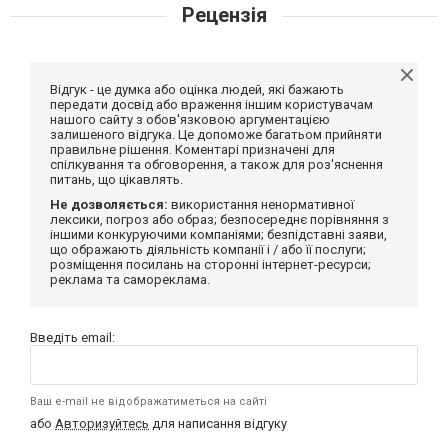
Рецензія
Відгук - це думка або оцінка людей, які бажають
передати досвід або враження іншим користувачам
нашого сайту з обов'язковою аргументацією
залишеного відгука. Це допоможе багатьом прийняти
правильне рішення. Коментарі призначені для
спілкування та обговорення, а також для роз'яснення
питань, що цікавлять.
Не дозволяється:
використання ненормативної
лексики, погроз або образ; безпосереднє порівняння з
іншими конкуруючими компаніями; безпідставні заяви,
що ображають діяльність компанії і / або її послуги;
розміщення посилань на сторонні інтернет-ресурси;
реклама та самореклама.
Введіть email:
Ваш e-mail не відображатиметься на сайті
або
Авторизуйтесь
для написання відгуку