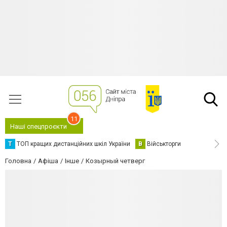
11
Наші спецпроєкти
Т
ТОП кращих дистанційних шкіл України
В
Військторги
Головна
Афіша
Інше
Козырный четверг