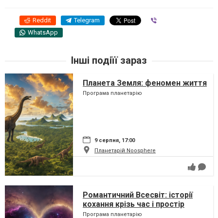
Reddit
Telegram
Viber
WhatsApp
Інші подіїї зараз
Планета Земля: феномен життя
Програма планетарію
9 серпня, 17:00
Планетарій Noosphere
Романтичний Всесвіт: історії
кохання крізь час і простір
Програма планетарію