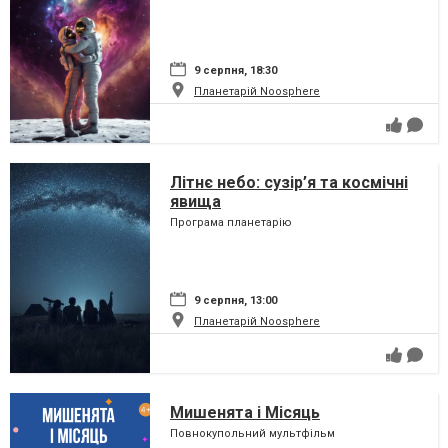
9 серпня, 18:30
Планетарій Noosphere
Літнє небо: сузір’я та космічні
явища
Програма планетарію
9 серпня, 13:00
Планетарій Noosphere
Мишенята і Місяць
Повнокупольний мультфільм