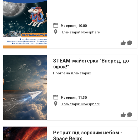
9 серпня, 10:00
Планетарій Noosphere
STEAM-майстерка "Вперед, до
зірок!"
Програма планетарію
9 серпня, 11:30
Планетарій Noosphere
Ретрит під зоряним небом -
Space Relax