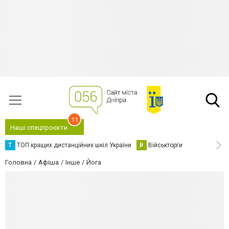
11
Наші спецпроєкти
Т
ТОП кращих дистанційних шкіл України
В
Військторги
Головна
Афіша
Інше
Йога