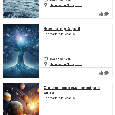
Планетарій Noosphere
Всесвіт від А до Я
Програма планетарію
8 серпня, 17:00
Планетарій Noosphere
Сонячна система: незвідані
світи
Програма планетарію