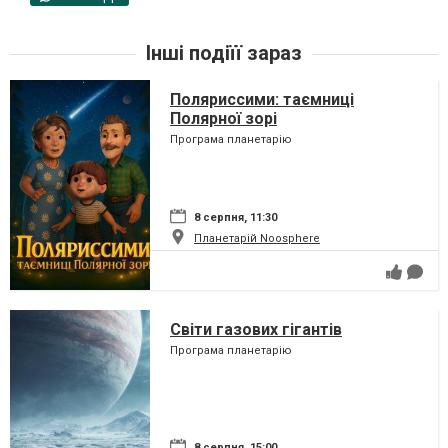
Інші подіїї зараз
Поляриссими: таємниці
Полярної зорі
Програма планетарію
8 серпня, 11:30
Планетарій Noosphere
Світи газових гігантів
Програма планетарію
8 серпня, 15:00