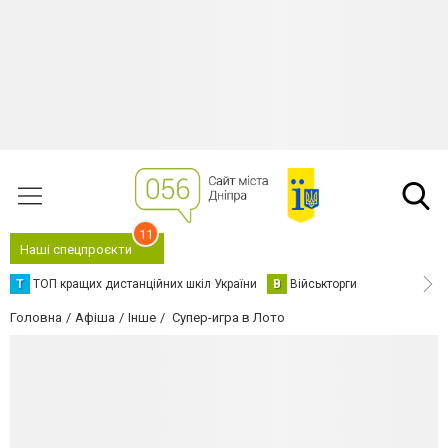
11
Наші спецпроєкти
Т
ТОП кращих дистанційних шкіл України
В
Військторги
Головна
Афіша
Інше
Супер-игра в Лото