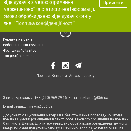
відвідувачів з метою отримання
Прийняти
маркетингової та статистичної інформації.
Умови обробки даних відвідувачів сайту
див.
"Політика конфіденційності"
Реклама на сайті
Робота в нашій компанії
Франшиза "CitySites"
+38 (050) 969-29-16
Про нас
Контакти
Автори проєкту
З питань реклами: +38 (050) 969-29-16. E-mail:
reklama@056.ua
E-mail редакції:
news@056.ua
Допускається цитування матеріалів без отримання попередньої згоди
056.ua за умови розміщення в тексті обов'язкового посилання на 056.ua -
Сайт міста Дніпра. Для інтернет-видань обов'язкове розміщення прямого,
відкритого для пошукових систем гіперпосилання на цитовані статті не