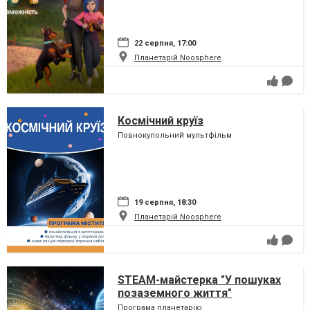
22 серпня, 17:00
Планетарій Noosphere
Космічний круїз
Повнокупольний мультфільм
19 серпня, 18:30
Планетарій Noosphere
STEAM-майстерка "У пошуках
позаземного життя"
Програма планетарію