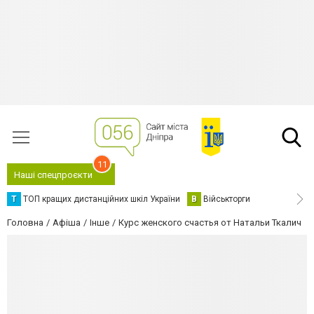
11
Наші спецпроєкти
Т
ТОП кращих дистанційних шкіл України
В
Військторги
Головна
Афіша
Інше
Курс женского счастья от Натальи Ткалич