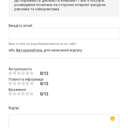
що ображають діяльність компанії і / або її послуги;
розміщення посилань на сторонні інтернет-ресурси;
реклама та самореклама.
Введіть email:
Ваш e-mail не відображатиметься на сайті
або
Авторизуйтесь
для написання відгуку
Актуальність
0/12
Повнота інформації
0/12
Враження
0/12
Відгук: