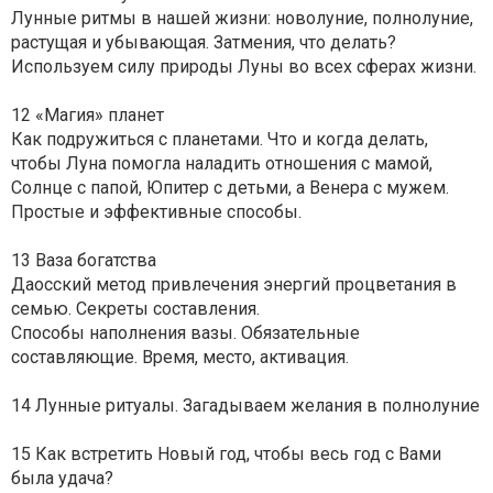
Лунные ритмы в нашей жизни: новолуние, полнолуние,
растущая и убывающая. Затмения, что делать?
Используем силу природы Луны во всех сферах жизни.
12 «Магия» планет
Как подружиться с планетами. Что и когда делать,
чтобы Луна помогла наладить отношения с мамой,
Солнце с папой, Юпитер с детьми, а Венера с мужем.
Простые и эффективные способы.
13 Ваза богатства
Даосский метод привлечения энергий процветания в
семью. Секреты составления.
Способы наполнения вазы. Обязательные
составляющие. Время, место, активация.
14 Лунные ритуалы. Загадываем желания в полнолуние
15 Как встретить Новый год, чтобы весь год с Вами
была удача?