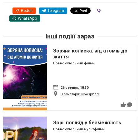
Reddit
Telegram
Viber
WhatsApp
Інші подіїї зараз
Зоряна колиска: від атомів до
життя
Повнокупольний фільм
26 серпня, 18:30
Планетарій Noosphere
Зорі: погляд у безмежність
Повнокупольний мультфільм