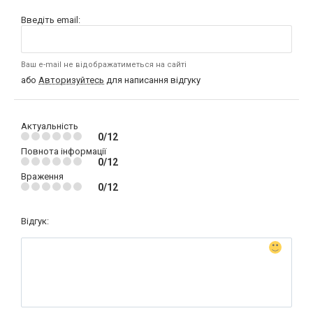
Введіть email:
Ваш e-mail не відображатиметься на сайті
або
Авторизуйтесь
для написання відгуку
Актуальність
0/12
Повнота інформації
0/12
Враження
0/12
Відгук: