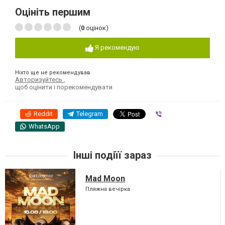
Оцініть першим
(
0
оцінок)
Я рекомендую
Ніхто ще не рекомендував
Авторизуйтесь
,
щоб оцінити і порекомендувати
Reddit
Telegram
Viber
WhatsApp
Інші подіїї зараз
Mad Moon
Пляжна вечірка