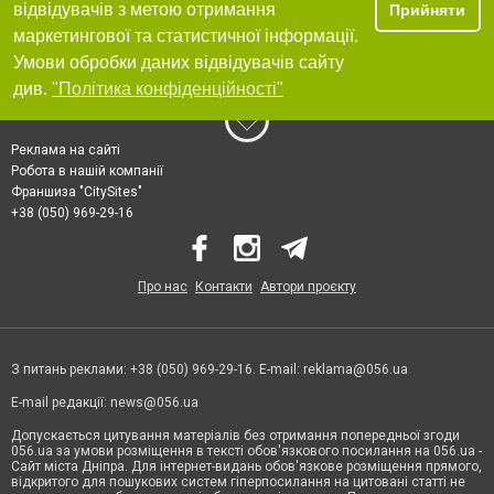
відвідувачів з метою отримання
Прийняти
маркетингової та статистичної інформації.
Умови обробки даних відвідувачів сайту
див.
"Політика конфіденційності"
Реклама на сайті
Робота в нашій компанії
Франшиза "CitySites"
+38 (050) 969-29-16
Про нас
Контакти
Автори проєкту
З питань реклами: +38 (050) 969-29-16. E-mail:
reklama@056.ua
E-mail редакції:
news@056.ua
Допускається цитування матеріалів без отримання попередньої згоди
056.ua за умови розміщення в тексті обов'язкового посилання на 056.ua -
Сайт міста Дніпра. Для інтернет-видань обов'язкове розміщення прямого,
відкритого для пошукових систем гіперпосилання на цитовані статті не