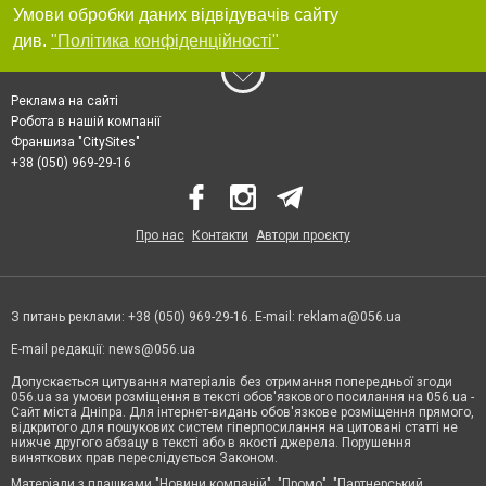
Умови обробки даних відвідувачів сайту
див.
"Політика конфіденційності"
Реклама на сайті
Робота в нашій компанії
Франшиза "CitySites"
+38 (050) 969-29-16
Про нас
Контакти
Автори проєкту
З питань реклами: +38 (050) 969-29-16. E-mail:
reklama@056.ua
E-mail редакції:
news@056.ua
Допускається цитування матеріалів без отримання попередньої згоди
056.ua за умови розміщення в тексті обов'язкового посилання на 056.ua -
Сайт міста Дніпра. Для інтернет-видань обов'язкове розміщення прямого,
відкритого для пошукових систем гіперпосилання на цитовані статті не
нижче другого абзацу в тексті або в якості джерела. Порушення
виняткових прав переслідується Законом.
Матеріали з плашками "Новини компаній", "Промо", "Партнерський