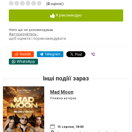
(
0
оцінок)
Я рекомендую
Ніхто ще не рекомендував
Авторизуйтесь
,
щоб оцінити і порекомендувати
Reddit
Telegram
Viber
WhatsApp
Інші подіїї зараз
Mad Moon
Пляжна вечірка
15 серпня, 18:00