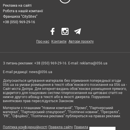
Реклама на сайті
Робота в нашій компанії
Франшиза "CitySites"
+38 (050) 969-29-16
Про нас
Контакти
Автори проєкту
З питань реклами: +38 (050) 969-29-16. E-mail:
reklama@056.ua
E-mail редакції:
news@056.ua
Допускається цитування матеріалів без отримання попередньої згоди
056.ua за умови розміщення в тексті обов'язкового посилання на 056.ua -
Сайт міста Дніпра. Для інтернет-видань обов'язкове розміщення прямого,
відкритого для пошукових систем гіперпосилання на цитовані статті не
нижче другого абзацу в тексті або в якості джерела. Порушення
виняткових прав переслідується Законом.
Матеріали з плашками "Новини компаній", "Промо", "Партнерський
матеріал", "Партнерський спецпроєкт", "Політичні новини", "Пресреліз",
"PR", "Офіційно", "Політична реклама" публікуються на правах реклами.
Політика конфіденційності
Правила сайту
Правила