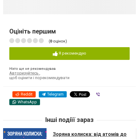
Оцініть першим
(
0
оцінок)
Я рекомендую
Ніхто ще не рекомендував
Авторизуйтесь
,
щоб оцінити і порекомендувати
Reddit
Telegram
Viber
WhatsApp
Інші подіїї зараз
Зоряна колиска: від атомів до