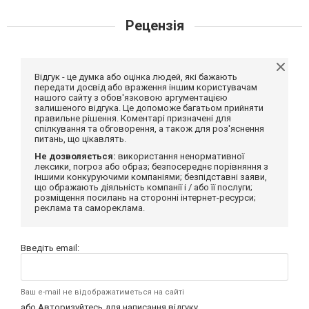
Рецензія
Відгук - це думка або оцінка людей, які бажають
передати досвід або враження іншим користувачам
нашого сайту з обов'язковою аргументацією
залишеного відгука. Це допоможе багатьом прийняти
правильне рішення. Коментарі призначені для
спілкування та обговорення, а також для роз'яснення
питань, що цікавлять.
Не дозволяється:
використання ненормативної
лексики, погроз або образ; безпосереднє порівняння з
іншими конкуруючими компаніями; безпідставні заяви,
що ображають діяльність компанії і / або її послуги;
розміщення посилань на сторонні інтернет-ресурси;
реклама та самореклама.
Введіть email:
Ваш e-mail не відображатиметься на сайті
або
Авторизуйтесь
для написання відгуку