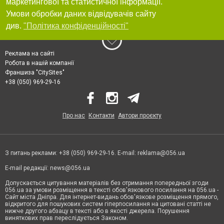
маркетингової та статистичної інформації.
Умови обробки даних відвідувачів сайту
див.
"Політика конфіденційності"
Реклама на сайті
Робота в нашій компанії
Франшиза "CitySites"
+38 (050) 969-29-16
Про нас
Контакти
Автори проєкту
З питань реклами: +38 (050) 969-29-16. E-mail:
reklama@056.ua
E-mail редакції:
news@056.ua
Допускається цитування матеріалів без отримання попередньої згоди
056.ua за умови розміщення в тексті обов'язкового посилання на 056.ua -
Сайт міста Дніпра. Для інтернет-видань обов'язкове розміщення прямого,
відкритого для пошукових систем гіперпосилання на цитовані статті не
нижче другого абзацу в тексті або в якості джерела. Порушення
виняткових прав переслідується Законом.