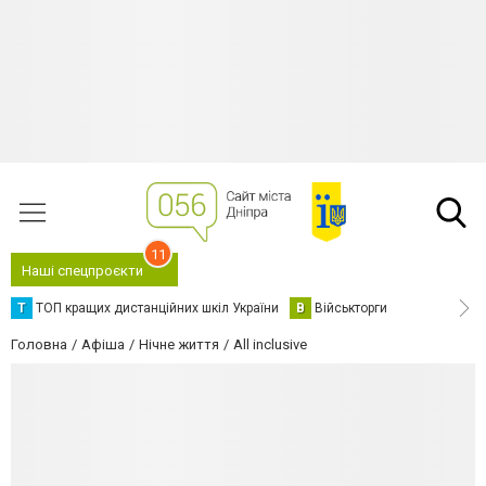
11
Наші спецпроєкти
Т
ТОП кращих дистанційних шкіл України
В
Військторги
Головна
Афіша
Нічне життя
All inclusive