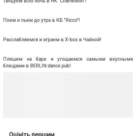
Танцуем всю ночь в НК "Chameleon"!
Поем и пьем до утра в КБ "Ricco"!
Расслабляемся и играем в X-box в Чайной!
Пляшем на баре и угощаемся самыми вкусными
блюдами в BERLIN dance pub!
Оцініть першим