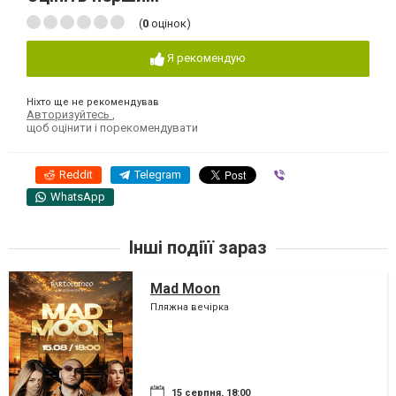
(
0
оцінок)
Я рекомендую
Ніхто ще не рекомендував
Авторизуйтесь
,
щоб оцінити і порекомендувати
Reddit
Telegram
Viber
WhatsApp
Інші подіїї зараз
Mad Moon
Пляжна вечірка
15 серпня, 18:00