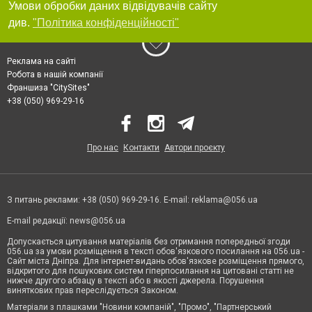
Умови обробки даних відвідувачів сайту
див.
"Політика конфіденційності"
Реклама на сайті
Робота в нашій компанії
Франшиза "CitySites"
+38 (050) 969-29-16
Про нас
Контакти
Автори проєкту
З питань реклами: +38 (050) 969-29-16. E-mail:
reklama@056.ua
E-mail редакції:
news@056.ua
Допускається цитування матеріалів без отримання попередньої згоди
056.ua за умови розміщення в тексті обов'язкового посилання на 056.ua -
Сайт міста Дніпра. Для інтернет-видань обов'язкове розміщення прямого,
відкритого для пошукових систем гіперпосилання на цитовані статті не
нижче другого абзацу в тексті або в якості джерела. Порушення
виняткових прав переслідується Законом.
Матеріали з плашками "Новини компаній", "Промо", "Партнерський