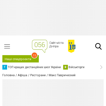
11
Наші спецпроєкти
Т
ТОП кращих дистанційних шкіл України
В
Військторги
Головна
Афіша
Ресторани
Макс Таврический