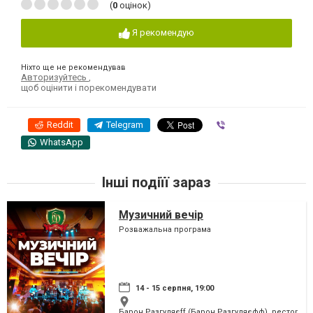
(
0
оцінок)
Я рекомендую
Ніхто ще не рекомендував
Авторизуйтесь
,
щоб оцінити і порекомендувати
Reddit
Telegram
Viber
WhatsApp
Інші подіїї зараз
Музичний вечір
Розважальна програма
14 - 15 серпня, 19:00
Барон Разгуляєff (Барон Разгуляєфф), ресторан