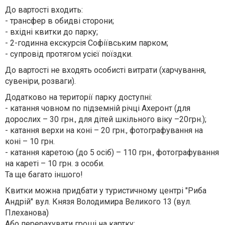
До вартості входить:
- трансфер в обидві сторони;
- вхідні квитки до парку;
- 2-годинна екскурсія Софіївським парком;
- супровід протягом усієї поїздки.
До вартості не входять особисті витрати (харчування,
сувеніри, розваги).
Додатково на території парку доступні:
- катання човном по підземній річці Ахеронт (для
дорослих – 30 грн., для дітей шкільного віку –20грн.);
- катання верхи на коні – 20 грн., фотографування на
коні – 10 грн.
- катання каретою (до 5 осіб) – 110 грн., фотографування
на кареті – 10 грн. з особи.
Та ще багато іншого!
Квитки можна придбати у туристичному центрі "Риба
Андрій" вул. Князя Володимира Великого 13 (вул.
Плеханова)
Або перерахувати гроші на картку: