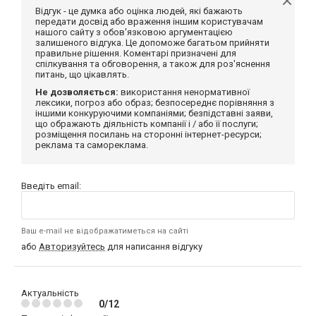
Відгук - це думка або оцінка людей, які бажають
передати досвід або враження іншим користувачам
нашого сайту з обов'язковою аргументацією
залишеного відгука. Це допоможе багатьом прийняти
правильне рішення. Коментарі призначені для
спілкування та обговорення, а також для роз'яснення
питань, що цікавлять.
Не дозволяється:
використання ненормативної
лексики, погроз або образ; безпосереднє порівняння з
іншими конкуруючими компаніями; безпідставні заяви,
що ображають діяльність компанії і / або її послуги;
розміщення посилань на сторонні інтернет-ресурси;
реклама та самореклама.
Введіть email:
Ваш e-mail не відображатиметься на сайті
або
Авторизуйтесь
для написання відгуку
Актуальність
0/12