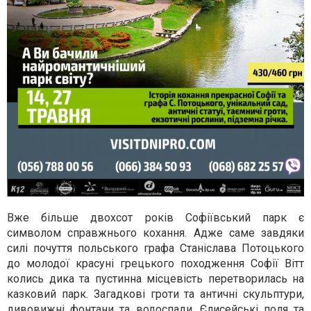
Вже більше двохсот років Софіївський парк є
символом справжнього кохання. Адже саме завдяки
силі почуття польського графа Станіслава Потоцького
до молодої красуні грецького походження Софії Вітт
колись дика та пустинна місцевість перетворилась на
казковий парк. Загадкові гроти та античні скульптури,
дивовижні фонтани та водоспади, Єлисейські поля та