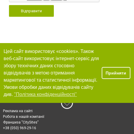
Відправити
Цей сайт використовує «cookies». Також
веб-сайт використовує інтернет-сервіс для
збору технічних даних стосовно
відвідувачів з метою отримання
Прийняти
маркетингової та статистичної інформації.
Умови обробки даних відвідувачів сайту
див.
"Політика конфіденційності"
Реклама на сайті
Робота в нашій компанії
Франшиза "CitySites"
+38 (050) 969-29-16