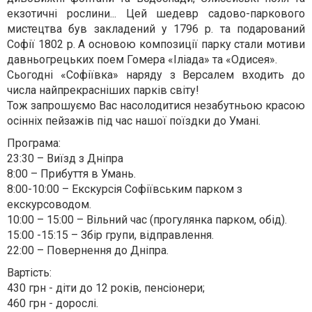
екзотичні рослини... Цей шедевр садово-паркового
мистецтва був закладений у 1796 р. та подарований
Софії 1802 р. А основою композиції парку стали мотиви
давньогрецьких поем Гомера «Іліада» та «Одисея».
Сьогодні «Софіївка» наряду з Версалем входить до
числа найпрекрасніших парків світу!
Тож запрошуємо Вас насолодитися незабутньою красою
осінніх пейзажів під час нашої поїздки до Умані.
Програма:
23:30 – Виїзд з Дніпра
8:00 – Прибуття в Умань.
8:00-10:00 – Екскурсія Софіївським парком з
екскурсоводом.
10:00 – 15:00 – Вільний час (прогулянка парком, обід).
15:00 -15:15 – Збір групи, відправлення.
22:00 – Повернення до Дніпра.
Вартість:
430 грн - діти до 12 років, пенсіонери;
460 грн - дорослі.