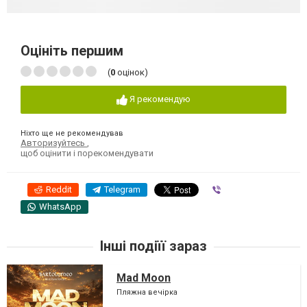
Оцініть першим
(
0
оцінок)
Я рекомендую
Ніхто ще не рекомендував
Авторизуйтесь
,
щоб оцінити і порекомендувати
Reddit
Telegram
Viber
WhatsApp
Інші подіїї зараз
Mad Moon
Пляжна вечірка