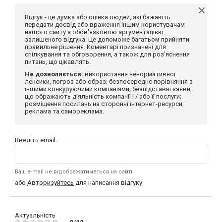
Відгук - це думка або оцінка людей, які бажають
передати досвід або враження іншим користувачам
нашого сайту з обов'язковою аргументацією
залишеного відгука. Це допоможе багатьом прийняти
правильне рішення. Коментарі призначені для
спілкування та обговорення, а також для роз'яснення
питань, що цікавлять.
Не дозволяється:
використання ненормативної
лексики, погроз або образ; безпосереднє порівняння з
іншими конкуруючими компаніями; безпідставні заяви,
що ображають діяльність компанії і / або її послуги;
розміщення посилань на сторонні інтернет-ресурси;
реклама та самореклама.
Введіть email:
Ваш e-mail не відображатиметься на сайті
або
Авторизуйтесь
для написання відгуку
Актуальність