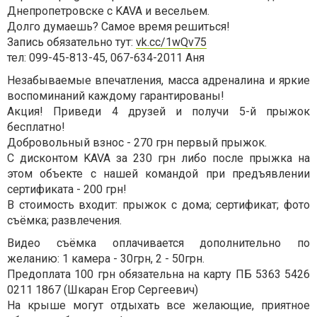
Днепропетровске с KAVA и весельем.
Долго думаешь? Самое время решиться!
Запись обязательно тут:
vk.cc/1wQv75
тел: 099-45-813-45, 067-634-2011 Аня
Незабываемые впечатления, масса адреналина и яркие
воспоминаний каждому гарантированы!
Акция! Приведи 4 друзей и получи 5-й прыжок
бесплатно!
Добровольный взнос - 270 грн первый прыжок.
С дисконтом KAVA за 230 грн либо после прыжка на
этом объекте с нашей командой при предъявлении
сертификата - 200 грн!
В стоимость входит: пpыжoк c дома; сертификат; фoтo
съёмка; развлечения.
Видeo съёмка оплачивается дополнительно по
желанию: 1 камера - 30грн, 2 - 50грн.
Предоплата 100 грн обязательна на карту ПБ 5363 5426
0211 1867 (Шкаран Егор Сергеевич)
На крыше могут отдыхать все желающие, приятное