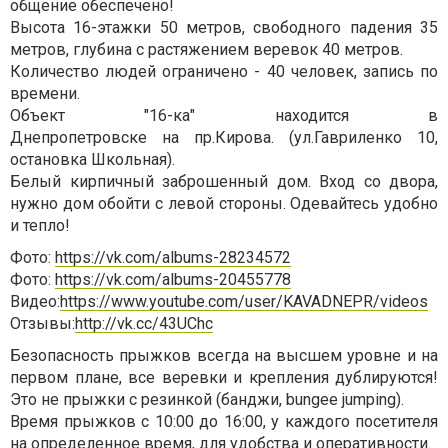
общение обеспечено!
Высота 16-этажки 50 метров, свободного падения 35
метров, глубина с растяжением веревок 40 метров.
Количество людей ограничено - 40 человек, запись по
времени.
Объект "16-ка" находится в
Днепропетровске
на пр.Кирова
. (
ул.Гавриленко 10
,
остановка Школьная).
Белый кирпичный заброшенный дом. Вход со двора,
нужно дом обойти с левой стороны. Одевайтесь удобно
и тепло!
Фото:
https://vk.com/albums-28234572
Фото:
https://vk.com/albums-20455778
Видео:
https://www.youtube.com/user/KAVADNEPR/videos
Отзывы:
http://vk.cc/43UChc
Безопасность прыжков всегда на высшем уровне и на
первом плане, все веревки и крепления дублируются!
Это не прыжки с резинкой (банджи, bungee jumping).
Время прыжков с 10:00 до 16:00, у каждого посетителя
на определенное время, для удобства и оперативности.