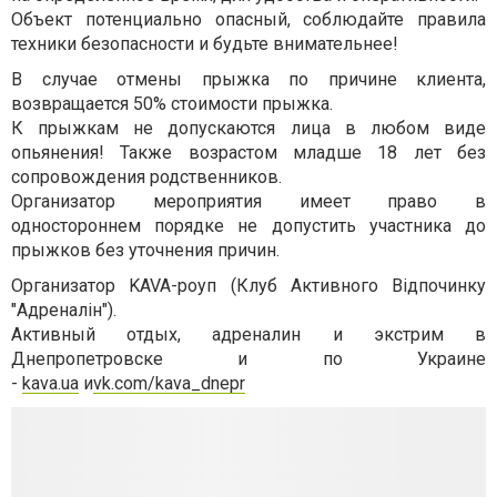
Объект потенциально опасный, соблюдайте правила
техники безопасности и будьте внимательнее!
В случае отмены прыжка по причине клиента,
возвращается 50% стоимости прыжка.
К прыжкам не допускаются лица в любом виде
опьянения! Также возрастом младше 18 лет без
сопровождения родственников.
Организатор мероприятия имеет право в
одностороннем порядке не допустить участника до
прыжков без уточнения причин.
Организатор KAVA-роуп (Клуб Активного Відпочинку
"Адреналін").
Активный отдых, адреналин и экстрим в
Днепропетровске и по Украине
-
kava.ua
и
vk.com/kava_dnepr