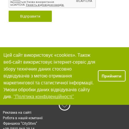
Відправити
Цей сайт використовує «cookies». Також
веб-сайт використовує інтернет-сервіс для
збору технічних даних стосовно
відвідувачів з метою отримання
Прийняти
маркетингової та статистичної інформації.
Умови обробки даних відвідувачів сайту
див.
"Політика конфіденційності"
Реклама на сайті
Робота в нашій компанії
Франшиза "CitySites"
+38 (050) 969-29-16