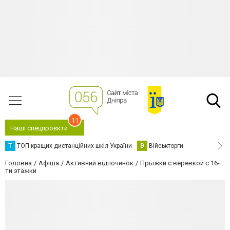
11
Наші спецпроєкти
Т
ТОП кращих дистанційних шкіл України
В
Військторги
Головна
Афіша
Активний відпочинок
Прыжки с веревкой с 16-
ти этажки