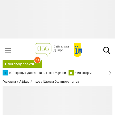
11
Наші спецпроєкти
Т
ТОП кращих дистанційних шкіл України
В
Військторги
Головна
Афіша
Інше
Школа бального танца