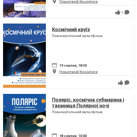
Планетарій Noosphere
1
Космічний круїз
Повнокупольний мультфільм
19 серпня, 18:30
Планетарій Noosphere
Поляріс, космічна субмарина і
таємниця Полярної ночі
Повнокупольний мультфільм
18 серпня, 10:00