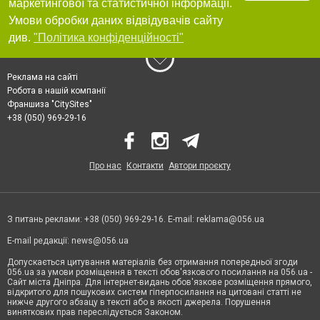
маркетингової та статистичної інформації.
Умови обробки даних відвідувачів сайту
див.
"Політика конфіденційності"
Реклама на сайті
Робота в нашій компанії
Франшиза "CitySites"
+38 (050) 969-29-16
Про нас
Контакти
Автори проєкту
З питань реклами: +38 (050) 969-29-16. E-mail:
reklama@056.ua
E-mail редакції:
news@056.ua
Допускається цитування матеріалів без отримання попередньої згоди
056.ua за умови розміщення в тексті обов'язкового посилання на 056.ua -
Сайт міста Дніпра. Для інтернет-видань обов'язкове розміщення прямого,
відкритого для пошукових систем гіперпосилання на цитовані статті не
нижче другого абзацу в тексті або в якості джерела. Порушення
виняткових прав переслідується Законом.