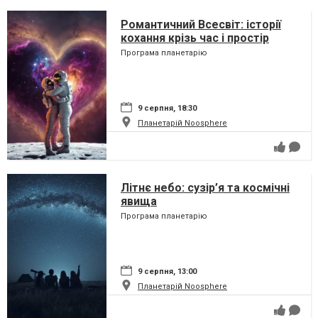
Романтичний Всесвіт: історії
кохання крізь час і простір
Програма планетарію
9 серпня, 18:30
Планетарій Noosphere
Літнє небо: сузір’я та космічні
явища
Програма планетарію
9 серпня, 13:00
Планетарій Noosphere