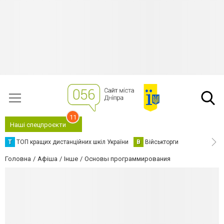
11
Наші спецпроєкти
Т
ТОП кращих дистанційних шкіл України
В
Військторги
Головна
Афіша
Інше
Основы программирования