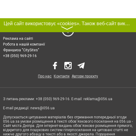
Цей сайт використовує «cookies». Також веб-сайт використовує інтернет-сервіс для збору технічних даних стосовно відвідувачів з метою отримання маркетингової та статистичної інформації. Умови обробки даних відвідувачів сайту див.
〉
Реклама на сайті
Робота в нашій компанії
Франшиза "CitySites"
+38 (050) 969-29-16
Про нас
Контакти
Автори проєкту
З питань реклами: +38 (050) 969-29-16. E-mail:
reklama@056.ua
E-mail редакції:
news@056.ua
Допускається цитування матеріалів без отримання попередньої згоди
056.ua за умови розміщення в тексті обов'язкового посилання на 056.ua -
Сайт міста Дніпра. Для інтернет-видань обов'язкове розміщення прямого,
відкритого для пошукових систем гіперпосилання на цитовані статті не
нижче другого абзацу в тексті або в якості джерела. Порушення