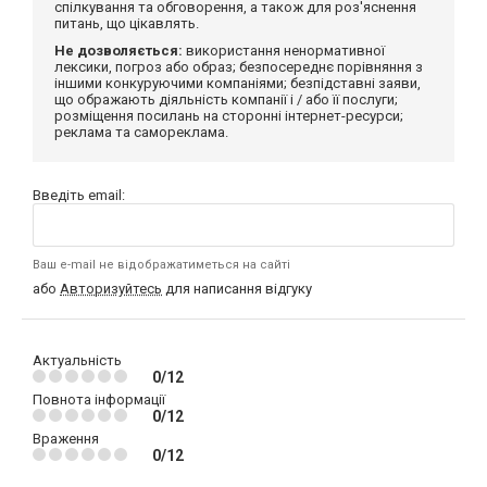
спілкування та обговорення, а також для роз'яснення
питань, що цікавлять.
Не дозволяється:
використання ненормативної
лексики, погроз або образ; безпосереднє порівняння з
іншими конкуруючими компаніями; безпідставні заяви,
що ображають діяльність компанії і / або її послуги;
розміщення посилань на сторонні інтернет-ресурси;
реклама та самореклама.
Введіть email:
Ваш e-mail не відображатиметься на сайті
або
Авторизуйтесь
для написання відгуку
Актуальність
0/12
Повнота інформації
0/12
Враження
0/12