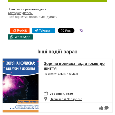
Ніхто ще не рекомендував
Авторизуйтесь
,
щоб оцінити і порекомендувати
Reddit
Telegram
Viber
WhatsApp
Інші подіїї зараз
Зоряна колиска: від атомів до
життя
Повнокупольний фільм
26 серпня, 18:30
Планетарій Noosphere