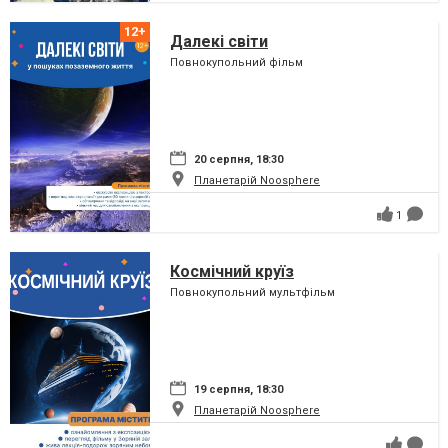
Далекі світи
Повнокупольний фільм
20 серпня, 18:30
Планетарій Noosphere
1
Космічний круїз
Повнокупольний мультфільм
19 серпня, 18:30
Планетарій Noosphere