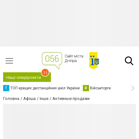
11
Наші спецпроєкти
Т
ТОП кращих дистанційних шкіл України
В
Військторги
Головна
Афіша
Інше
Активные продажи