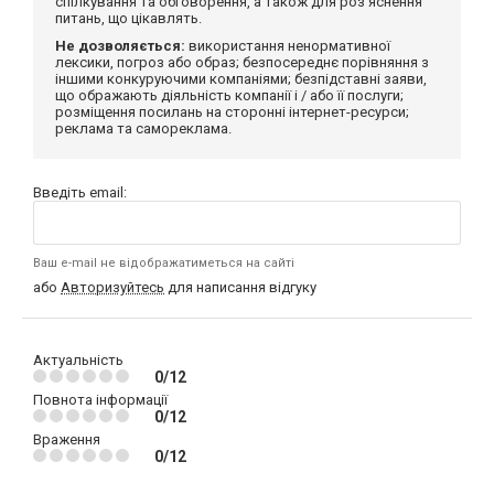
спілкування та обговорення, а також для роз'яснення
питань, що цікавлять.
Не дозволяється:
використання ненормативної
лексики, погроз або образ; безпосереднє порівняння з
іншими конкуруючими компаніями; безпідставні заяви,
що ображають діяльність компанії і / або її послуги;
розміщення посилань на сторонні інтернет-ресурси;
реклама та самореклама.
Введіть email:
Ваш e-mail не відображатиметься на сайті
або
Авторизуйтесь
для написання відгуку
Актуальність
0/12
Повнота інформації
0/12
Враження
0/12