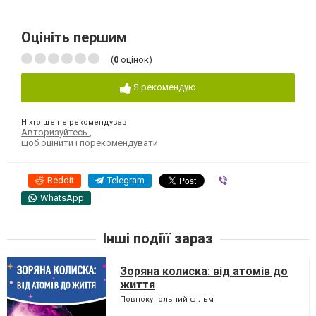
Оцініть першим
(
0
оцінок)
Я рекомендую
Ніхто ще не рекомендував
Авторизуйтесь
,
щоб оцінити і порекомендувати
Reddit
Telegram
Viber
WhatsApp
Інші подіїї зараз
Зоряна колиска: від атомів до
життя
Повнокупольний фільм