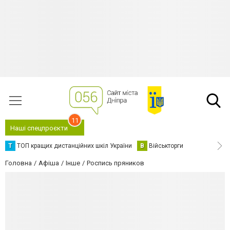
11
Наші спецпроєкти
Т
ТОП кращих дистанційних шкіл України
В
Військторги
Головна
Афіша
Інше
Роспись пряников