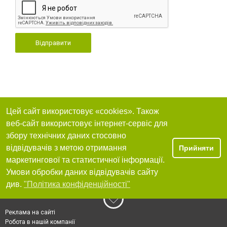
Відправити
Цей сайт використовує «cookies». Також
веб-сайт використовує інтернет-сервіс для
збору технічних даних стосовно
відвідувачів з метою отримання
Прийняти
маркетингової та статистичної інформації.
Умови обробки даних відвідувачів сайту
див.
"Політика конфіденційності"
Реклама на сайті
Робота в нашій компанії