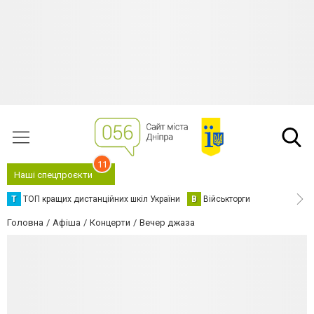
11
Наші спецпроєкти
Т
ТОП кращих дистанційних шкіл України
В
Військторги
Головна
Афіша
Концерти
Вечер джаза