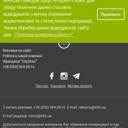
веб-сайт використовує інтернет-сервіс для
збору технічних даних стосовно
відвідувачів з метою отримання
Прийняти
маркетингової та статистичної інформації.
Умови обробки даних відвідувачів сайту
див.
"Політика конфіденційності"
Реклама на сайті
Робота в нашій компанії
Франшиза "CitySites"
+38 (050) 969-29-16
Про нас
Контакти
Автори проєкту
З питань реклами: +38 (050) 969-29-16. E-mail:
reklama@056.ua
E-mail редакції:
news@056.ua
Допускається цитування матеріалів без отримання попередньої згоди