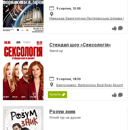
9 серпня, 15:00
Німецька Євангелічно-Лютеранська Церква Святої
Стендап шоу «Сексологія»
Stand-up
9 серпня, 18:30
Бартоломео, Bartolomeo Best River Resort
Купити
Розум зник
Літній тур на дрони