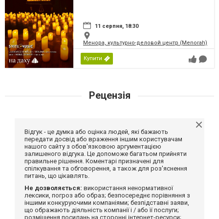
11 серпня, 18:30
Менора, культурно-деловой центр (Menorah)
Купити
Рецензія
Відгук - це думка або оцінка людей, які бажають
передати досвід або враження іншим користувачам
нашого сайту з обов'язковою аргументацією
залишеного відгука. Це допоможе багатьом прийняти
правильне рішення. Коментарі призначені для
спілкування та обговорення, а також для роз'яснення
питань, що цікавлять.
Не дозволяється:
використання ненормативної
лексики, погроз або образ; безпосереднє порівняння з
іншими конкуруючими компаніями; безпідставні заяви,
що ображають діяльність компанії і / або її послуги;
розміщення посилань на сторонні інтернет-ресурси;