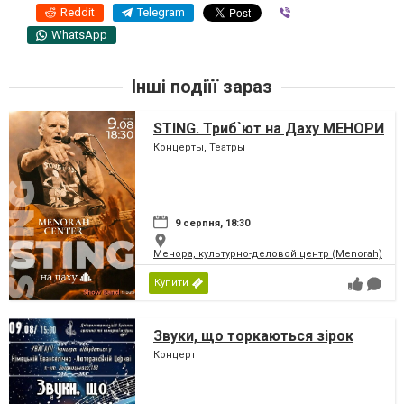
Reddit
Telegram
Viber
WhatsApp
Інші подіїї зараз
STING. Триб`ют на Даху МЕНОРИ
Концерты, Театры
9 серпня, 18:30
Менора, культурно-деловой центр (Menorah)
Купити
Звуки, що торкаються зірок
Концерт