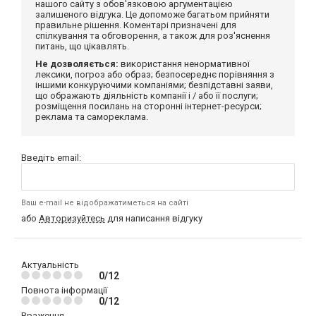
нашого сайту з обов'язковою аргументацією
залишеного відгука. Це допоможе багатьом прийняти
правильне рішення. Коментарі призначені для
спілкування та обговорення, а також для роз'яснення
питань, що цікавлять.
Не дозволяється:
використання ненормативної
лексики, погроз або образ; безпосереднє порівняння з
іншими конкуруючими компаніями; безпідставні заяви,
що ображають діяльність компанії і / або її послуги;
розміщення посилань на сторонні інтернет-ресурси;
реклама та самореклама.
Введіть email:
Ваш e-mail не відображатиметься на сайті
або
Авторизуйтесь
для написання відгуку
Актуальність
0/12
Повнота інформації
0/12
Враження