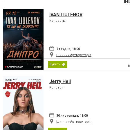
Ін
IVAN LIULENOV
Концерты
7 грудня, 18:00
Шинник-Арттериторія
Купити
Jerry Heil
Концерт
30 листопада, 18:00
Шинник-Арттериторія