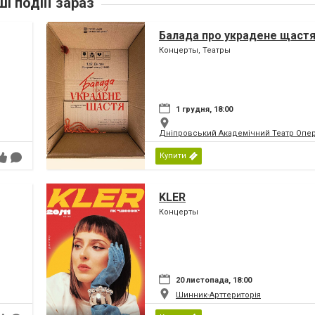
ші подіїї зараз
Балада про украдене щаст
Концерты, Театры
1 грудня, 18:00
Дніпровський Академічний Театр Опер
Купити
KLER
Концерты
20 листопада, 18:00
Шинник-Арттериторія