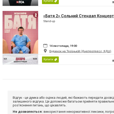
Купити
«Батя 2» Сольний Стендап Концерт
Stand-up
14 листопада, 19:00
Будинок на Троїцькій (Днепропресс, КДЦ)
Купити
Відгук - це думка або оцінка людей, які бажають передати дос
залишеного відгука. Це допоможе багатьом прийняти правильне 
роз'яснення питань, що цікавлять.
Не дозволяється:
використання ненормативної лексики, погро