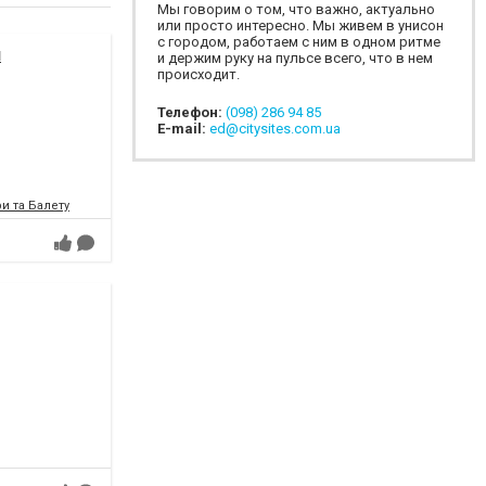
Мы говорим о том, что важно, актуально
или просто интересно. Мы живем в унисон
с городом, работаем с ним в одном ритме
я
и держим руку на пульсе всего, что в нем
происходит.
Телефон:
(098) 286 94 85
E-mail:
ed@citysites.com.ua
и та Балету