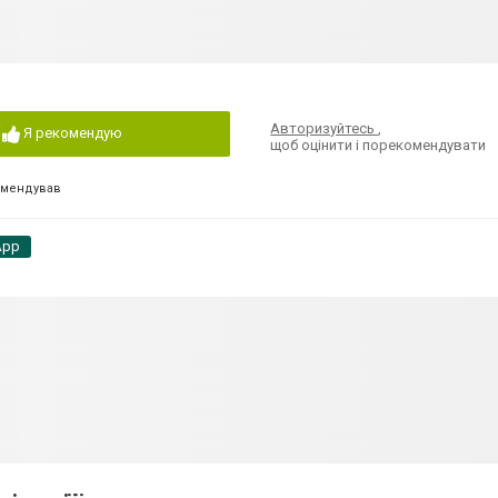
Авторизуйтесь
,
Я рекомендую
щоб оцінити і порекомендувати
омендував
App