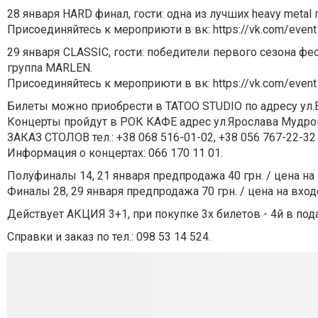
28 января HARD финал, гости: одна из лучших heavy meta
Присоединяйтесь к мероприюти в вк: https://vk.com/even
29 января CLASSIC, гости: победители первого сезона ф
группа MARLEN.
Присоединяйтесь к мероприюти в вк: https://vk.com/even
Билеты можно приобрести в TATOO STUDIO по адресу ул.В
Концерты пройдут в РОК КАФЕ адрес ул.Ярослава Мудрог
ЗАКАЗ СТОЛОВ тел.: +38 068 516-01-02, +38 056 767-22-32
Информация о концертах: 066 170 11 01.
Полуфиналы 14, 21 января предпродажа 40 грн. / цена на 
Финалы 28, 29 января предпродажа 70 грн. / цена на входе
Действует АКЦИЯ 3+1, при покупке 3х билетов - 4й в под
Справки и заказ по тел.: 098 53 14 524.