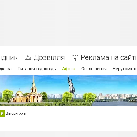
ідник
Дозвілля
Реклама на сайті
дкова
Питання-відповідь
Афіша
Оголошення
Нерухоміст
В
Військторги