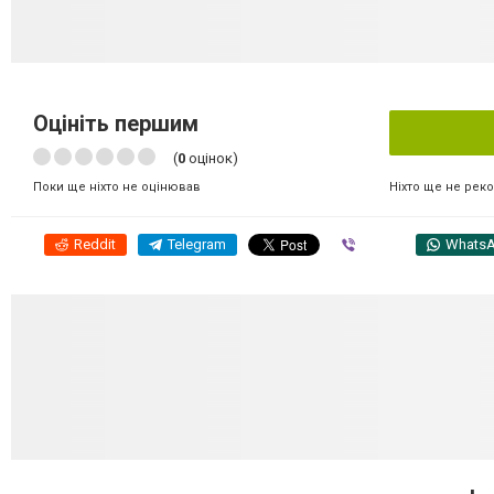
Оцініть першим
(
0
оцінок)
Ніхто ще не рек
Поки ще ніхто не оцінював
Reddit
Telegram
Viber
Whats