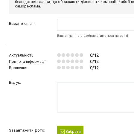
безпідставні заяви, що ображають діяльність компанії і / або її
самореклама.
Введіть email:
Ваш e-mail не відображатиметься на сайті
Актуальність
0/12
Повнота інформації
0/12
Враження
0/12
Відгук:
Завантажити фото:
Вибрати