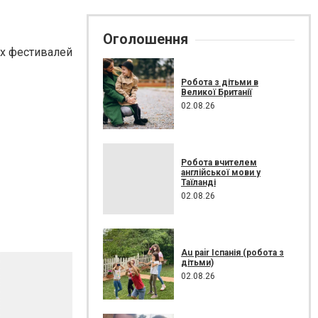
Оголошення
их фестивалей
Робота з дітьми в
Великої Британії
02.08.26
Робота вчителем
англійської мови у
Таїланді
02.08.26
Au pair Іспанія (робота з
дітьми)
02.08.26