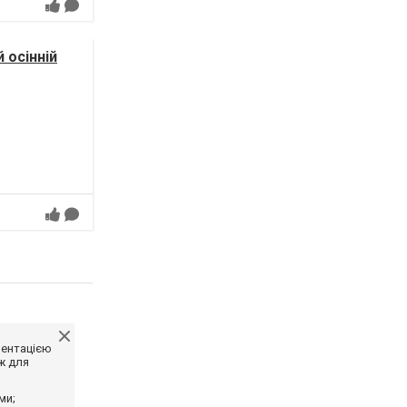
 осінній
ментацією
ж для
ми;