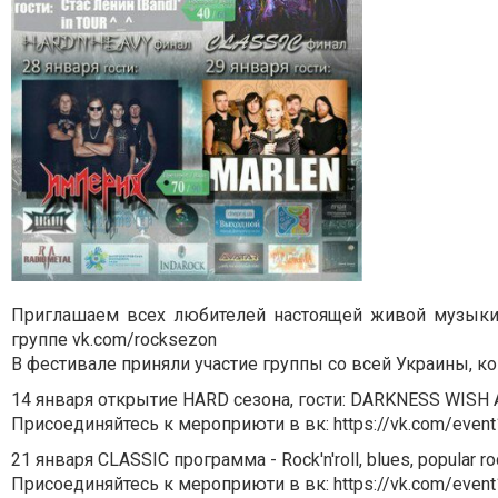
Приглашаем всех любителей настоящей живой музыки о
группе vk.com/rocksezon
В фестивале приняли участие группы со всей Украины, кон
14 января открытие HARD сезона, гости: DARKNESS WISH
Присоединяйтесь к мероприюти в вк: https://vk.com/even
21 января CLASSIC программа - Rock'n'roll, blues, popular 
Присоединяйтесь к мероприюти в вк: https://vk.com/even