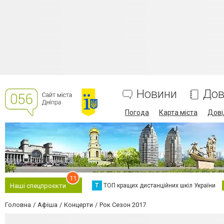
Новини
Дов
Погода
Карта міста
Дові
11
Т
ТОП кращих дистанційних шкіл України
Наші спецпроєкти
Головна
Афіша
Концерти
Рок Сезон 2017