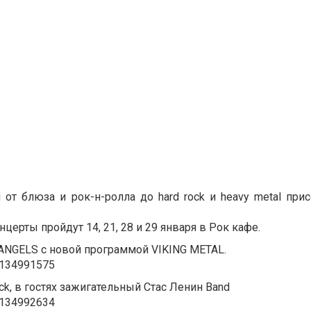
т блюза и рок-н-ролла до hard rock и heavy metal прис
церты пройдут 14, 21, 28 и 29 января в Рок кафе.
 ANGELS с новой программой VIKING METAL.
t134991575
rock, в гостях зажигательный Стас Ленин Band
t134992634