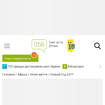
11
Наші спецпроєкти
Т
ТОП кращих дистанційних шкіл України
В
Військторги
Головна
Афіша
Нічне життя
Новый Год 2017