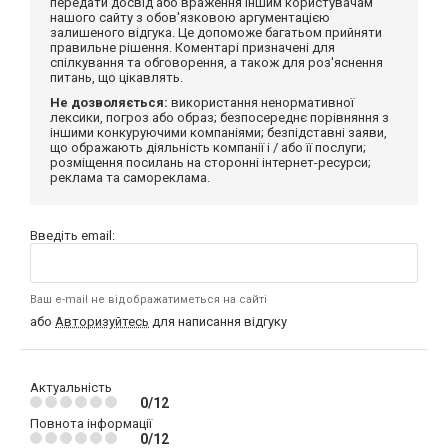
передати досвід або враження іншим користувачам
нашого сайту з обов'язковою аргументацією
залишеного відгука. Це допоможе багатьом прийняти
правильне рішення. Коментарі призначені для
спілкування та обговорення, а також для роз'яснення
питань, що цікавлять.
Не дозволяється:
використання ненормативної
лексики, погроз або образ; безпосереднє порівняння з
іншими конкуруючими компаніями; безпідставні заяви,
що ображають діяльність компанії і / або її послуги;
розміщення посилань на сторонні інтернет-ресурси;
реклама та самореклама.
Введіть email:
Ваш e-mail не відображатиметься на сайті
або
Авторизуйтесь
для написання відгуку
Актуальність
0/12
Повнота інформації
0/12