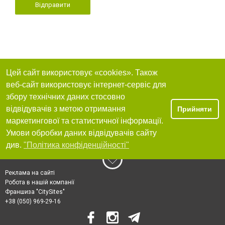
Відправити
Цей сайт використовує «cookies». Також
веб-сайт використовує інтернет-сервіс для
збору технічних даних стосовно
відвідувачів з метою отримання
Прийняти
маркетингової та статистичної інформації.
Умови обробки даних відвідувачів сайту
див.
"Політика конфіденційності"
Реклама на сайті
Робота в нашій компанії
Франшиза "CitySites"
+38 (050) 969-29-16