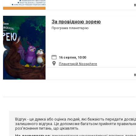
За провідною зорею
Програма планетарію
16 серпня, 10:00
Планетарій Noosphere
Відгук - це думка або оцінка людей, які бажають передати дос
залишеного відгука. Це допоможе багатьом прийняти правильне 
роз'яснення питань, що цікавлять.
Не дозволяється:
використання ненормативної лексики, погро