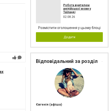
Робота вчителем
англійської мови у
Таїланді
02.08.26
Розмістити оголошення у цьому блоці
Додати
Відповідальний за розділ
ах
Євгенія (афіша)