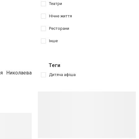
Театри
Нічне життя
Ресторани
Інше
Теги
ея Николаева
Дитяча афіша