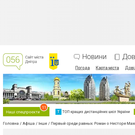
Новини
Дов
Погода
Карта міста
Дові
11
Т
ТОП кращих дистанційних шкіл України
Наші спецпроєкти
Головна
Афіша
Інше
Первый среди равных. Роман о Несторе Мах