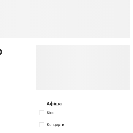
о
Афіша
Кіно
Концерти