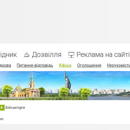
ідник
Дозвілля
Реклама на сайті
дкова
Питання-відповідь
Афіша
Оголошення
Нерухоміст
В
Військторги
но