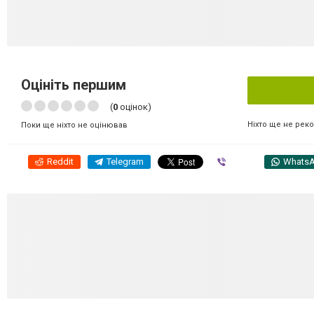
Оцініть першим
(
0
оцінок)
Ніхто ще не рек
Поки ще ніхто не оцінював
Reddit
Telegram
Viber
Whats