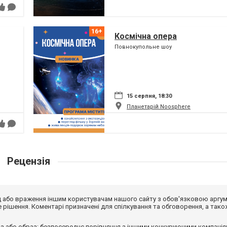
Космічна опера
Повнокупольне шоу
15 серпня, 18:30
Планетарій Noosphere
Рецензія
від або враження іншим користувачам нашого сайту з обов'язковою аргу
рішення. Коментарі призначені для спілкування та обговорення, а тако
з або образ; безпосереднє порівняння з іншими конкуруючими компанія