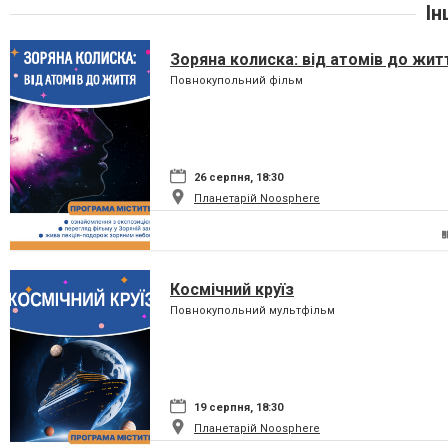
Ін
Зоряна колиска: від атомів до жит
Повнокупольний фільм
26 серпня, 18:30
Планетарій Noosphere
Космічний круїз
Повнокупольний мультфільм
19 серпня, 18:30
Планетарій Noosphere