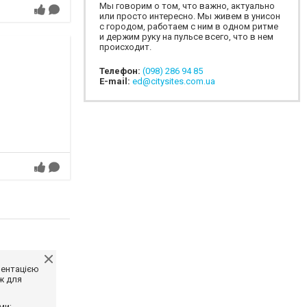
Мы говорим о том, что важно, актуально
или просто интересно. Мы живем в унисон
с городом, работаем с ним в одном ритме
и держим руку на пульсе всего, что в нем
происходит.
Телефон:
(098) 286 94 85
E-mail:
ed@citysites.com.ua
ментацією
ж для
ми;