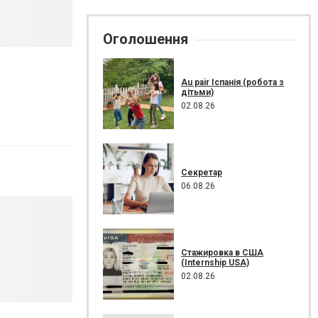
Оголошення
Au pair Іспанія (робота з
дітьми)
02.08.26
Секретар
06.08.26
Стажировка в США
(Internship USA)
02.08.26