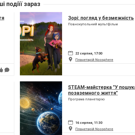
ші подіїї зараз
тя
Зорі: погляд у безмежність
Повнокупольний мультфільм
22 серпня, 17:00
Планетарій Noosphere
STEAM-майстерка "У пошук
позаземного життя"
Програма планетарію
16 серпня, 11:30
Планетарій Noosphere