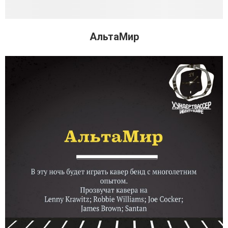
АльтаМир