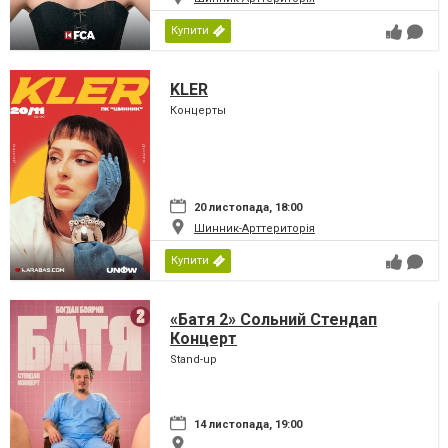
Купити
KLER
Концерты
20 листопада, 18:00
Шинник-Арттериторія
Купити
«Батя 2» Сольний Стендап
Концерт
Stand-up
14 листопада, 19:00