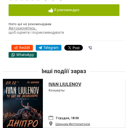
Я рекомендую
Ніхто ще не рекомендував
Авторизуйтесь
,
щоб оцінити і порекомендувати
Reddit
Telegram
Viber
WhatsApp
Інші подіїї зараз
IVAN LIULENOV
Концерты
7 грудня, 18:00
Шинник-Арттериторія