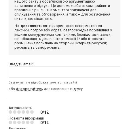
нашого сайту з обов'язковою аргументацією
залишеного відгука. Це допоможе багатьом прийняти
правильне рішення. Коментарі призначені для
спілкування та обговорення, а також для роз'яснення
питань, що цікавлять.
Не дозволяється:
використання ненормативної
лексики, погроз або образ; безпосереднє порівняння з
іншими конкуруючими компаніями; безпідставні заяви,
що ображають діяльність компанії і / або її послуги;
розміщення посилань на сторонні інтернет-ресурси;
реклама та самореклама.
Введіть email:
Ваш e-mail не відображатиметься на сайті
або
Авторизуйтесь
для написання відгуку
Актуальність
0/12
Повнота інформації
0/12
Враження