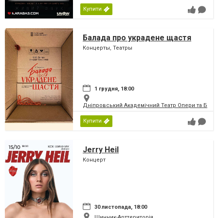
Купити
Балада про украдене щастя
Концерты, Театры
1 грудня, 18:00
Дніпровський Академічний Театр Опери та Бале
Купити
Jerry Heil
Концерт
30 листопада, 18:00
Шинник-Арттериторія