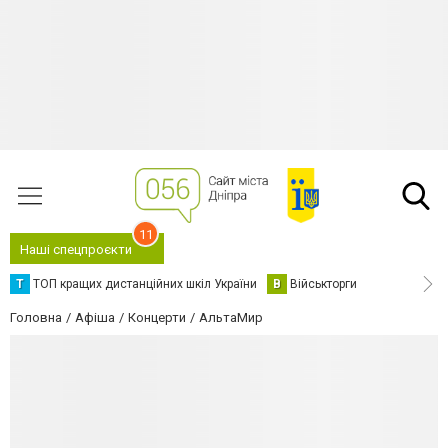
11
Наші спецпроєкти
Т
ТОП кращих дистанційних шкіл України
В
Військторги
Головна
Афіша
Концерти
АльтаМир