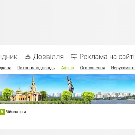
ідник
Дозвілля
Реклама на сайті
дкова
Питання-відповідь
Афіша
Оголошення
Нерухоміст
В
Військторги