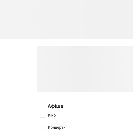
Афіша
Кіно
Концерти