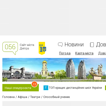
Новини
Дов
Погода
Карта міста
Дові
11
Т
ТОП кращих дистанційних шкіл України
Наші спецпроєкти
Головна
Афіша
Театри
Способный ученик