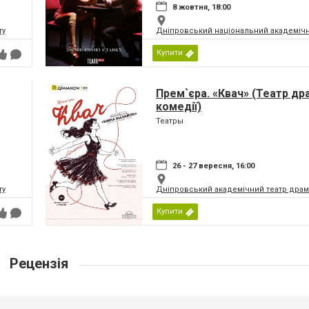
8 жовтня, 18:00
ту
Дніпровський національний академічн
Купити
Прем`єра. «Квач» (Театр др
комедії)
Театры
26 - 27 вересня, 16:00
ту
Дніпровський академічний театр драм
Купити
Рецензія