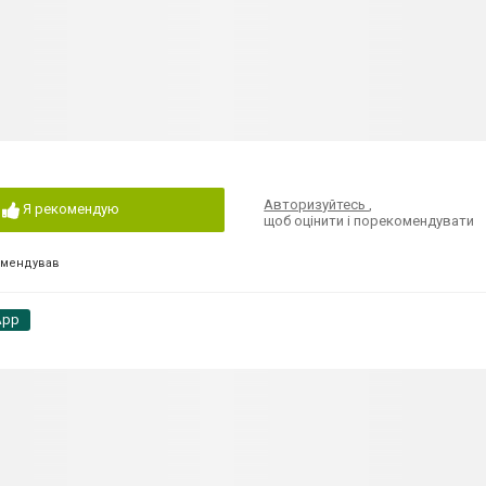
Авторизуйтесь
,
Я рекомендую
щоб оцінити і порекомендувати
омендував
App