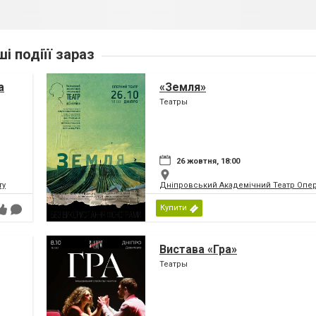
ші подіїї зараз
а
«Земля»
Театры
26 жовтня, 18:00
ту
Дніпровський Академічний Театр Опер
Купити
Вистава «Гра»
Театры