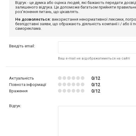
Відгук - це думка або оцінка людей, які бажають передати дос
залишеного відгука. Це допоможе багатьом прийняти правильне 
роз'яснення питань, що цікавлять.
Не дозволяється:
використання ненормативної лексики, погро
безпідставні заяви, що ображають діяльність компанії і / або її
самореклама.
Введіть email:
Ваш e-mail не відображатиметься на сайті
Актуальність
0/12
Повнота інформації
0/12
Враження
0/12
Відгук: