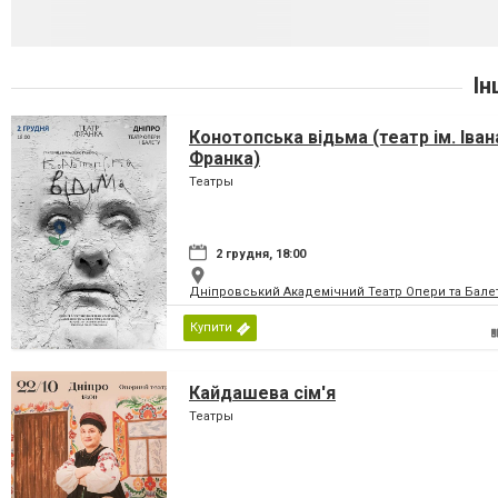
Ін
Конотопська відьма (театр ім. Іван
Франка)
Театры
2 грудня, 18:00
Дніпровський Академічний Театр Опери та Бале
Купити
Кайдашева сім'я
Театры