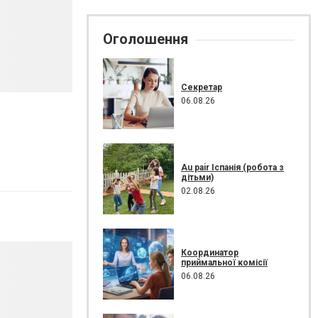
Оголошення
Секретар
06.08.26
Au pair Іспанія (робота з
дітьми)
02.08.26
Координатор
приймальної комісії
06.08.26