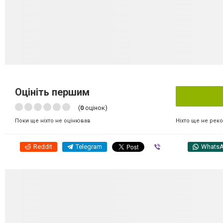
Оцініть першим
(
0
оцінок)
Ніхто ще не рек
Поки ще ніхто не оцінював
Reddit
Telegram
Viber
Whats