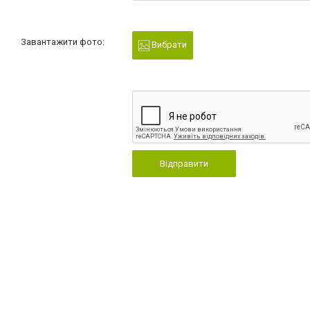
Завантажити фото:
Вибрати
Відправити