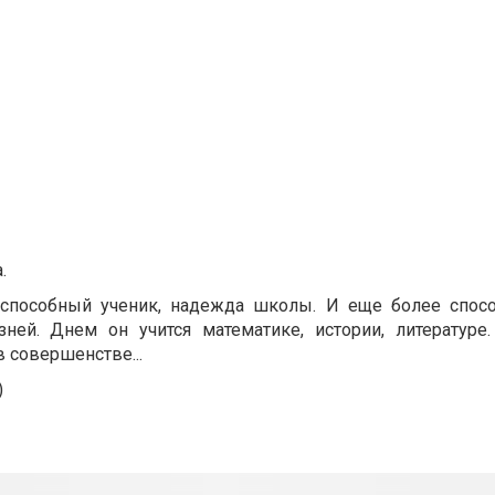
.
 способный ученик, надежда школы. И еще более спос
ней. Днем он учится математике, истории, литературе
в совершенстве...
)