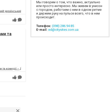
Мы говорим о том, что важно, актуально
или просто интересно. Мы живем в унисон
с городом, работаем с ним в одном ритме
ий український музично-драматичний театр ім.Т.Г.Шевченка
и держим руку на пульсе всего, что в нем
происходит.
Телефон:
(098) 286 94 85
E-mail:
ed@citysites.com.ua
ами та
и та комедії – ДРАМіКОМ