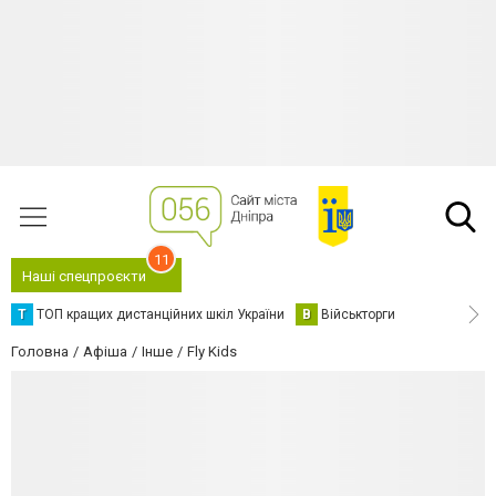
11
Наші спецпроєкти
Т
ТОП кращих дистанційних шкіл України
В
Військторги
Головна
Афіша
Інше
Fly Kids