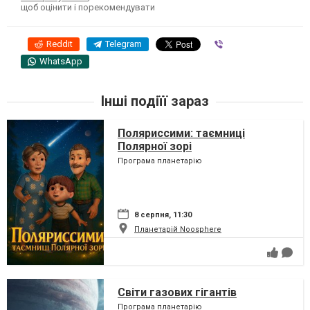
щоб оцінити і порекомендувати
Reddit
Telegram
Viber
WhatsApp
Інші подіїї зараз
Поляриссими: таємниці
Полярної зорі
Програма планетарію
8 серпня, 11:30
Планетарій Noosphere
Світи газових гігантів
Програма планетарію