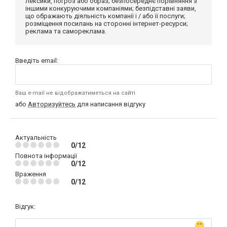
лексики, погроз або образ; безпосереднє порівняння з
іншими конкуруючими компаніями; безпідставні заяви,
що ображають діяльність компанії і / або її послуги;
розміщення посилань на сторонні інтернет-ресурси;
реклама та самореклама.
Введіть email:
Ваш e-mail не відображатиметься на сайті
або
Авторизуйтесь
для написання відгуку
Актуальність
0/12
Повнота інформації
0/12
Враження
0/12
Відгук: