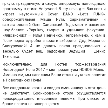
яркую, праздничную и самую интересную новогоднюю
программу в стиле Hollywood. В эту ночь для Вас поет и
играет неутомимый Cover BAND «Let's FUNK»,
обворожительная Маша Рута, харизматичный и
зажигательный Олег Савинский. Подымает и зажигает
шоу-баллет «Paprika», творит и удивляет фокусник-
иллюзионист — Илья Левченко. Непреммено, к нам в
Гости через сугробы и вьюги заберется Дед Мороз со
Снегурочкой! А не давать покоя празднованию и
веселью будет наш задорный Ведущий – Денис
Ткаченко.
Исключительно, для Гостей торжествования
Новогодней Ночи 2017 - мы презентуем НОВОЕ Меню!
Именно им, мы наполним Ваши столы и уталим аппетит
в Новогоднюю Ночь!
Все скидочные карты и скидка имениннику в этот день
не действует. Бронирование стола осуществляется
непосредственно внесением платежа. При отказе от
брони платеж не возвращается.