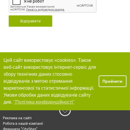
Відправити
Цей сайт використовує «cookies». Також
веб-сайт використовує інтернет-сервіс для
збору технічних даних стосовно
відвідувачів з метою отримання
Прийняти
маркетингової та статистичної інформації.
Умови обробки даних відвідувачів сайту
див.
"Політика конфіденційності"
Реклама на сайті
Робота в нашій компанії
Франшиза "CitySites"