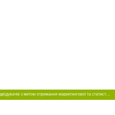
Цей сайт використовує «cookies». Також веб-сайт використовує інтернет-сервіс для збору технічних даних стосовно відвідувачів з метою отримання маркетингової та статистичної інформації. Умови обробки даних відвідувачів сайту див.