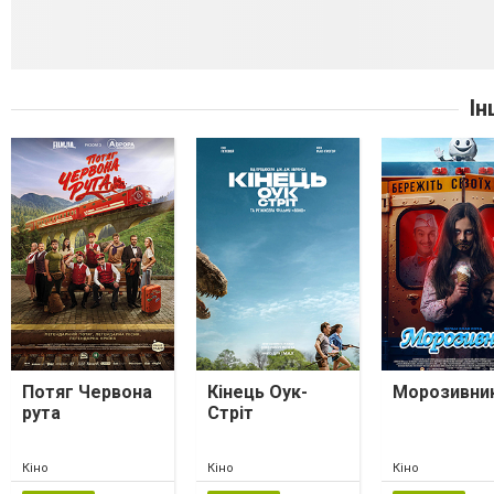
Ін
Потяг Червона
Кінець Оук-
Морозивни
рута
Стріт
Кіно
Кіно
Кіно