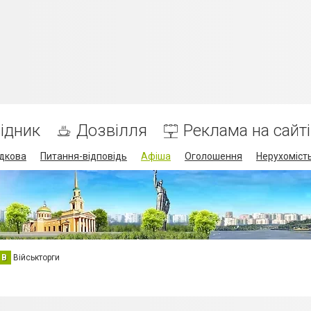
ідник
Дозвілля
Реклама на сайті
дкова
Питання-відповідь
Афіша
Оголошення
Нерухоміст
В
Військторги