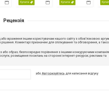
Купити
Купити
Купи
Рецензія
від або враження іншим користувачам нашого сайту з обов'язковою аргу
рішення. Коментарі призначені для спілкування та обговорення, а тако
з або образ; безпосереднє порівняння з іншими конкуруючими компанія
 послуги; розміщення посилань на сторонні інтернет-ресурси; реклама та
або
Авторизуйтесь
для написання відгуку