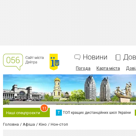
Новини
Дов
Погода
Карта міста
Дові
11
Т
ТОП кращих дистанційних шкіл України
Наші спецпроєкти
Головна
Афіша
Кіно
Нон-стоп