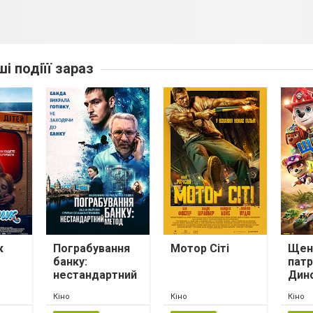
ші подіїї зараз
к
Пограбування
Мотор Сіті
Щен
банку:
патр
нестандартний
Дин
метод
Кіно
Кіно
Кіно