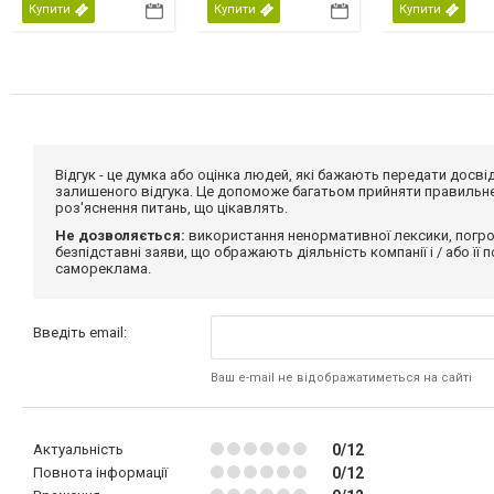
Купити
Купити
Купити
Відгук - це думка або оцінка людей, які бажають передати дос
залишеного відгука. Це допоможе багатьом прийняти правильне 
роз'яснення питань, що цікавлять.
Не дозволяється:
використання ненормативної лексики, погро
безпідставні заяви, що ображають діяльність компанії і / або її
самореклама.
Введіть email:
Ваш e-mail не відображатиметься на сайті
Актуальність
0/12
Повнота інформації
0/12