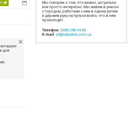
Мы говорим о том, что важно, актуально
ти
или просто интересно. Мы живем в унисон
с городом, работаем с ним в одном ритме
и держим руку на пульсе всего, что в нем
происходит.
Телефон:
(098) 286 94 85
E-mail:
ed@citysites.com.ua
ментацією
ж для
ми;