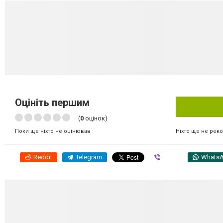
Оцініть першим
(
0
оцінок)
Ніхто ще не рек
Поки ще ніхто не оцінював
Reddit
Telegram
Viber
Whats