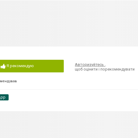
Авторизуйтесь
,
Я рекомендую
щоб оцінити і порекомендувати
омендував
App