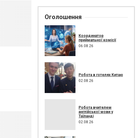
Оголошення
Координатор
приймальної комісії
06.08.26
Робота в готелях Китаю
02.08.26
Робота вчителем
англійської мови у
Таїланді
02.08.26