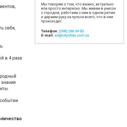
Мы говорим о том, что важно, актуально
иентов,
или просто интересно. Мы живем в унисон
с городом, работаем с ним в одном ритме
и держим руку на пульсе всего, что в нем
происходит.
ь себя,
Телефон:
(098) 286 94 85
E-mail:
ed@citysites.com.ua
ь.
й в 4 раза
народный
 знания
нты.
 событии
количество