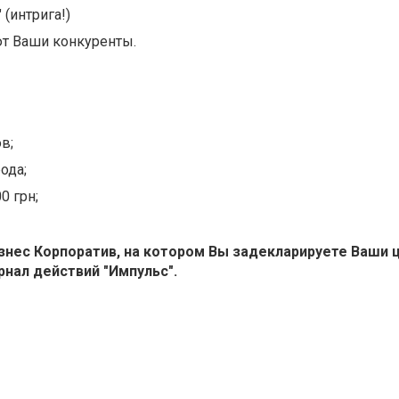
(интрига!)
ают Ваши конкуренты.
в;
ода;
0 грн;
знес Корпоратив, на котором Вы задекларируете Ваши ц
рнал действий "Импульс".