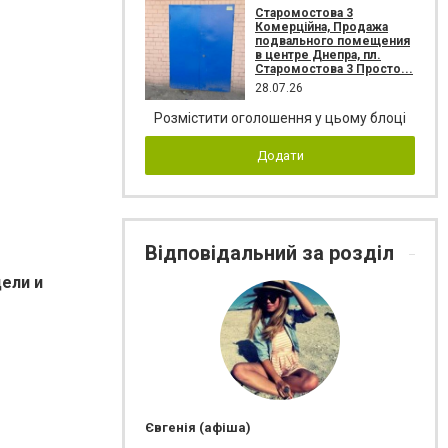
Старомостова 3
Комерційна, Продажа
подвального помещения
в центре Днепра, пл.
Старомостова 3 Просто...
28.07.26
Розмістити оголошення у цьому блоці
Додати
Відповідальний за розділ
ели и
Євгенія (афіша)