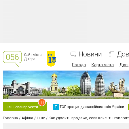
Новини
Дов
Погода
Карта міста
Дові
11
Т
ТОП кращих дистанційних шкіл України
Наші спецпроєкти
Головна
Афіша
Інше
Как удвоить продажи, если клиенты говорят