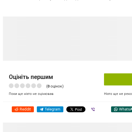
Оцініть першим
(
0
оцінок)
Ніхто ще не рек
Поки ще ніхто не оцінював
Reddit
Telegram
Viber
Whats