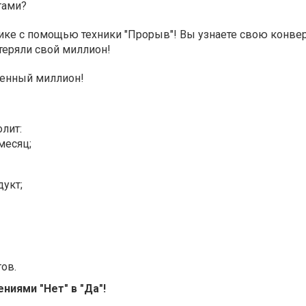
тами?
тике с помощью техники "Прорыв"! Вы узнаете свою конв
теряли свой миллион!
щенный миллион!
зволит:
месяц;
укт;
ов.
ниями "Нет" в "Да"!