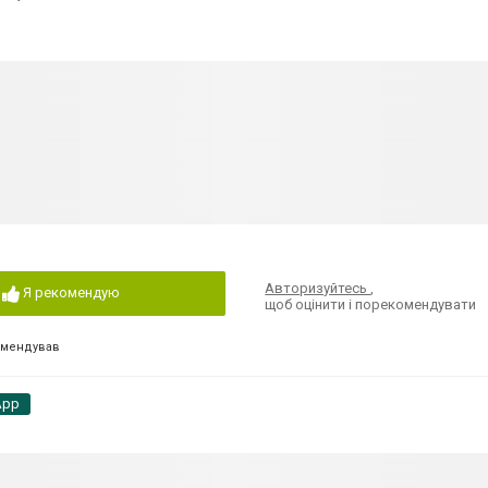
Авторизуйтесь
,
Я рекомендую
щоб оцінити і порекомендувати
омендував
App