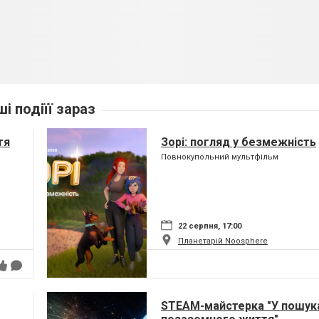
ші подіїї зараз
тя
Зорі: погляд у безмежність
Повнокупольний мультфільм
22 серпня, 17:00
Планетарій Noosphere
STEAM-майстерка "У пошук