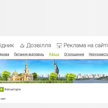
ідник
Дозвілля
Реклама на сайті
дкова
Питання-відповідь
Афіша
Оголошення
Нерухоміст
В
Військторги
 нет