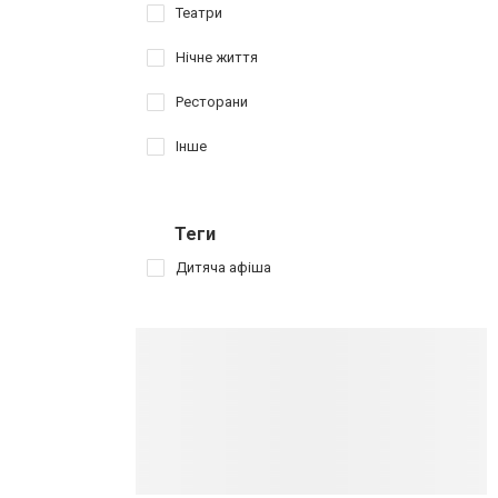
Театри
Нічне життя
Ресторани
Інше
Теги
Дитяча афіша