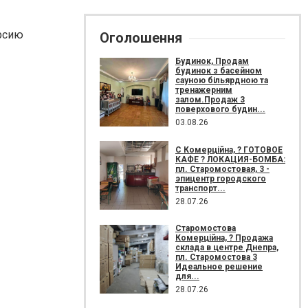
ерсию
Оголошення
Будинок, Продам
будинок з басейном
сауною більярдною та
тренажерним
залом.Продаж 3
поверхового будин...
03.08.26
С Комерційна, ? ГОТОВОЕ
КАФЕ ? ЛОКАЦИЯ-БОМБА:
пл. Старомостовая, 3 -
эпицентр городского
транспорт...
28.07.26
Старомостова
Комерційна, ? Продажа
склада в центре Днепра,
пл. Старомостова 3
Идеальное решение
для...
28.07.26