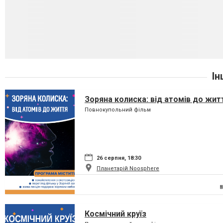
Ін
Зоряна колиска: від атомів до жит
Повнокупольний фільм
26 серпня, 18:30
Планетарій Noosphere
Космічний круїз