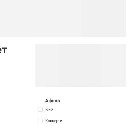
ет
Афіша
Кіно
Концерти