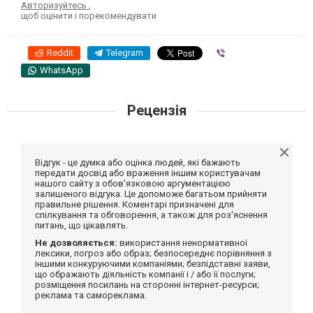
Авторизуйтесь
,
щоб оцінити і порекомендувати
Reddit
Telegram
Viber
WhatsApp
Рецензія
Відгук - це думка або оцінка людей, які бажають
передати досвід або враження іншим користувачам
нашого сайту з обов'язковою аргументацією
залишеного відгука. Це допоможе багатьом прийняти
правильне рішення. Коментарі призначені для
спілкування та обговорення, а також для роз'яснення
питань, що цікавлять.
Не дозволяється:
використання ненормативної
лексики, погроз або образ; безпосереднє порівняння з
іншими конкуруючими компаніями; безпідставні заяви,
що ображають діяльність компанії і / або її послуги;
розміщення посилань на сторонні інтернет-ресурси;
реклама та самореклама.