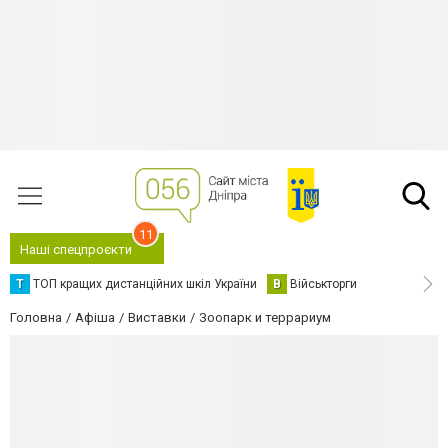
11
Наші спецпроєкти
Т
ТОП кращих дистанційних шкіл України
В
Військторги
Головна
Афіша
Виставки
Зоопарк и террариум