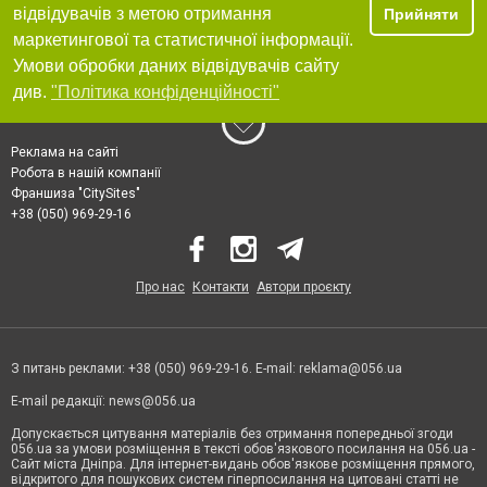
відвідувачів з метою отримання
Прийняти
маркетингової та статистичної інформації.
Умови обробки даних відвідувачів сайту
див.
"Політика конфіденційності"
Реклама на сайті
Робота в нашій компанії
Франшиза "CitySites"
+38 (050) 969-29-16
Про нас
Контакти
Автори проєкту
З питань реклами: +38 (050) 969-29-16. E-mail:
reklama@056.ua
E-mail редакції:
news@056.ua
Допускається цитування матеріалів без отримання попередньої згоди
056.ua за умови розміщення в тексті обов'язкового посилання на 056.ua -
Сайт міста Дніпра. Для інтернет-видань обов'язкове розміщення прямого,
відкритого для пошукових систем гіперпосилання на цитовані статті не