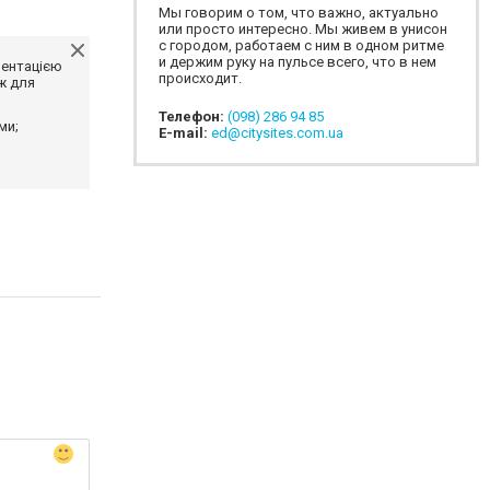
Мы говорим о том, что важно, актуально
или просто интересно. Мы живем в унисон
с городом, работаем с ним в одном ритме
и держим руку на пульсе всего, что в нем
ментацією
происходит.
ж для
Телефон:
(098) 286 94 85
ми;
E-mail:
ed@citysites.com.ua