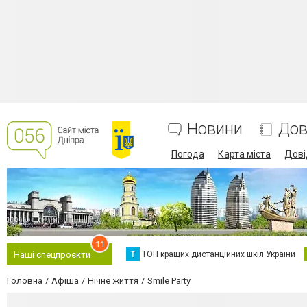
Новини
Дов
Погода
Карта міста
Дові
11
Т
ТОП кращих дистанційних шкіл України
Наші спецпроєкти
Головна
Афіша
Нічне життя
Smile Party