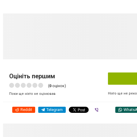
Оцініть першим
(
0
оцінок)
Ніхто ще не рек
Поки ще ніхто не оцінював
Reddit
Telegram
Viber
Whats