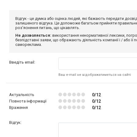
Відгук - це думка або оцінка людей, які бажають передати дос
залишеного відгука. Це допоможе багатьом прийняти правильне 
роз'яснення питань, що цікавлять.
Не дозволяється:
використання ненормативної лексики, погро
безпідставні заяви, що ображають діяльність компанії і / або її
самореклама.
Введіть email:
Ваш e-mail не відображатиметься на сайті
Актуальність
0/12
Повнота інформації
0/12
Враження
0/12
Відгук: