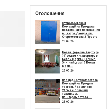
Оголошення
Старомостова 3
Комерційна, Продажа
подвального помещения
в центре Днепра, пл.
Старомостова 3 Просто...
28.07.26
Белая Церковь Квартира,
? Продам 4-к квартиру в
Белой Церкви | 170 м² |
Элитный дом | ? Белая
Церк...
29.07.26
площадь Старомостова
Комерційна, Продам
торговый комплекс
216м2 с большим
трафиком,
пл.Старомостова....
28.07.26