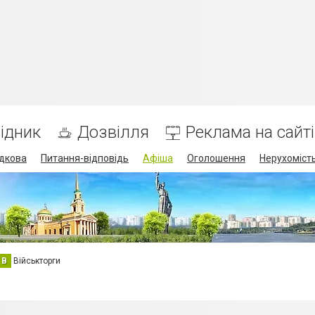
ідник
Дозвілля
Реклама на сайті
дкова
Питання-відповідь
Афіша
Оголошення
Нерухоміст
В
Військторги