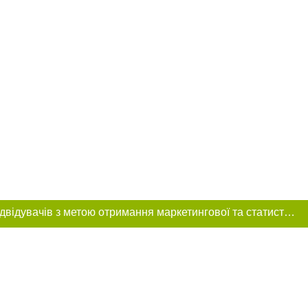
Цей сайт використовує «cookies». Також веб-сайт використовує інтернет-сервіс для збору технічних даних стосовно відвідувачів з метою отримання маркетингової та статистичної інформації. Умови обробки даних відвідувачів сайту див.