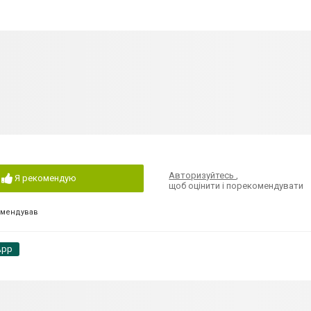
Авторизуйтесь
,
Я рекомендую
щоб оцінити і порекомендувати
омендував
App