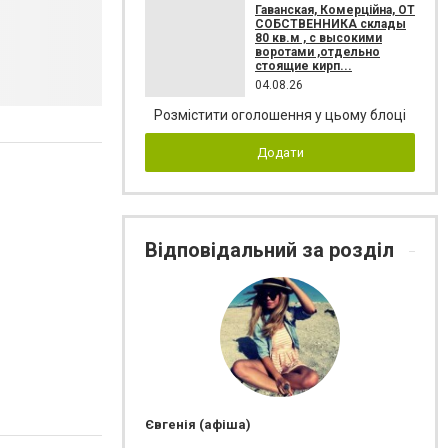
Гаванская, Комерційна, ОТ
СОБСТВЕННИКА склады
80 кв.м , c высокими
воротами ,отдельно
стоящие кирп...
04.08.26
Розмістити оголошення у цьому блоці
Додати
Відповідальний за розділ
Євгенія (афіша)