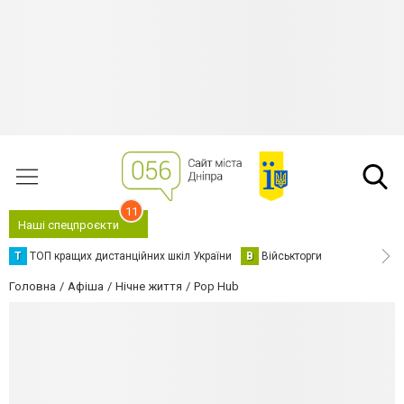
11
Наші спецпроєкти
Т
ТОП кращих дистанційних шкіл України
В
Військторги
Головна
Афіша
Нічне життя
Pop Hub