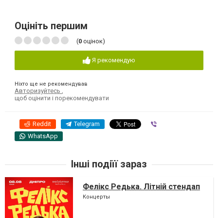
Оцініть першим
(
0
оцінок)
Я рекомендую
Ніхто ще не рекомендував
Авторизуйтесь
,
щоб оцінити і порекомендувати
Reddit
Telegram
Viber
WhatsApp
Інші подіїї зараз
Фелікс Редька. Літній стендап
Концерты