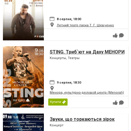
8 серпня, 18:00
Летний театр парка Т. Г. Шевченко
STING. Триб`ют на Даху МЕНОРИ
Концерты, Театры
9 серпня, 18:30
Менора, культурно-деловой центр (Menorah)
Купити
Звуки, що торкаються зірок
Концерт