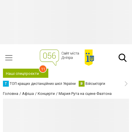
11
Наші спецпроєкти
Т
ТОП кращих дистанційних шкіл України
В
Військторги
Головна
Афіша
Концерти
Мария Рута на сцене Фаэтона