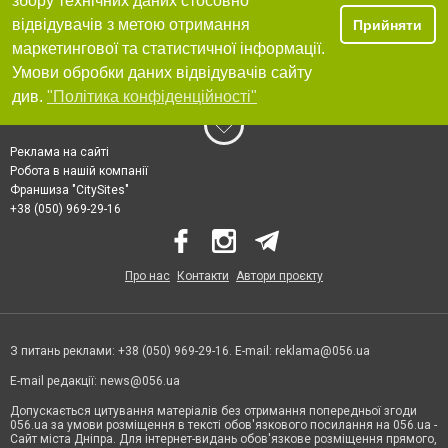
збору технічних даних стосовно
відвідувачів з метою отримання
Прийняти
маркетингової та статистичної інформації.
Умови обробки даних відвідувачів сайту
див.
"Політика конфіденційності"
Реклама на сайті
Робота в нашій компанії
Франшиза "CitySites"
+38 (050) 969-29-16
Про нас
Контакти
Автори проєкту
З питань реклами: +38 (050) 969-29-16. E-mail:
reklama@056.ua
E-mail редакції:
news@056.ua
Допускається цитування матеріалів без отримання попередньої згоди
056.ua за умови розміщення в тексті обов'язкового посилання на 056.ua -
Сайт міста Дніпра. Для інтернет-видань обов'язкове розміщення прямого,