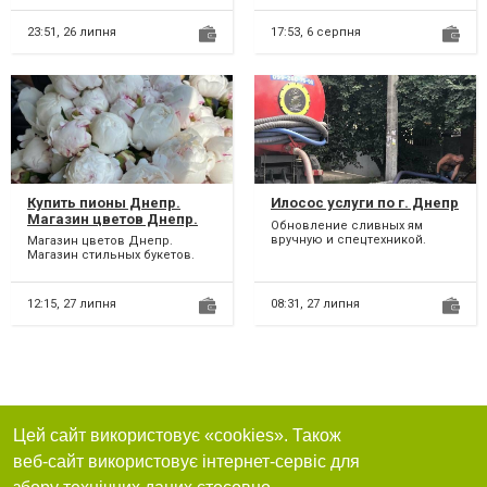
пропонує послуги у сфері
обов'язковим атрибутом будь-
переві...
яко...
23:51,
26 липня
17:53,
6 серпня
Купить пионы Днепр.
Илосос услуги по г. Днепр
Магазин цветов Днепр.
Обновление сливных ям
Заказать доставку
вручную и спецтехникой.
Магазин цветов Днепр.
цветов Днепр.
Работаем с частным
Магазин стильных букетов.
населением и
Качественная современная
предприятиями. Доступн...
флористика. Закажите
свежие...
12:15,
27 липня
08:31,
27 липня
Цей сайт використовує «cookies». Також
веб-сайт використовує інтернет-сервіс для