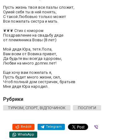
Пусть жизнь твоя все пазлы сложит,
Сумей себя ты в ней понять,
С такой Любовью только может
Все пожелать сестра и мать.
❦❦❦ Стих с юмором
Поздравление на свадьбу дяде
от племянника Вовы (8 лет)
Мой дядя Юра, тетя Лола,
Вам всем от Вовика привет,
Да будьте вы всегда здоровы,
Любви на много долгих лет!
Еще хочу вам пожелать я,
Пусть будет много жизни, сил,
Чтоб полный дом сестричек, братьев
Мне дядя Юра народил.
Рубрики
ТУРИЗМ, СПОРТ, ВІДПОЧИНОК
ПОСЛУГИ
Reddit
Telegram
Viber
WhatsApp