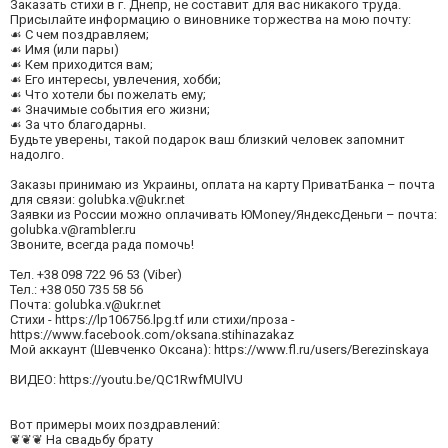
Заказать стихи в г. Днепр, не составит для вас никакого труда.
Присылайте информацию о виновнике торжества на мою почту:
☙ С чем поздравляем;
☙ Имя (или пары)
☙ Кем приходится вам;
☙ Его интересы, увлечения, хобби;
☙ Что хотели бы пожелать ему;
☙ Значимые события его жизни;
☙ За что благодарны.
Будьте уверены, такой подарок ваш близкий человек запомнит
надолго.
Заказы принимаю из Украины, оплата на карту ПриватБанка – почта
для связи:
golubka.v@ukr.net
Заявки из России можно оплачивать ЮMoney/ЯндексДеньги – почта:
golubka.v@rambler.ru
Звоните, всегда рада помочь!
Тел. +38 098 722 96 53 (Viber)
Тел.: +38 050 735 58 56
Почта:
golubka.v@ukr.net
Стихи - https://lp106756.lpg.tf или стихи/проза -
https://www.facebook.com/oksana.stihinazakaz
Мой аккаунт (Шевченко Оксана): https://www.fl.ru/users/Berezinskaya
ВИДЕО: https://youtu.be/QC1RwfMUlVU
Вот примеры моих поздравлений:
❦❦❦ На свадьбу брату