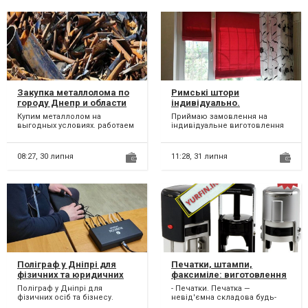
Закупка металлолома по
Римські штори
городу Днепр и области
індивідуально.
Купим металлолом на
Приймаю замовлення на
выгодных условиях. работаем
індивідуальне виготовлення
без выходных, осуществляем
римських штор. Термін
самовывоз нашим транспорт...
виготовлення - від 4-х
робочи...
08:27,
30 липня
11:28,
31 липня
Поліграф у Дніпрі для
Печатки, штампи,
фізичних та юридичних
факсиміле: виготовлення
осіб - поліграфолог
за 15 хвилин.
Поліграф у Дніпрі для
- Печатки. Печатка —
фізичних осіб та бізнесу.
невід'ємна складова будь-
Експерт поліграфолог
якого бізнесу. Вони є