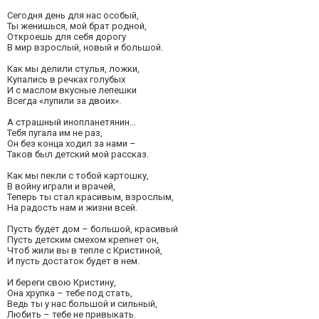
Сегодня день для нас особый,
Ты женишься, мой брат родной,
Откроешь для себя дорогу
В мир взрослый, новый и большой.
Как мы делили стулья, ложки,
Купались в речках голубых
И с маслом вкусные лепешки
Всегда «лупили за двоих».
А страшный инопланетянин…
Тебя пугала им не раз,
Он без конца ходил за нами –
Таков был детский мой рассказ.
Как мы пекли с тобой картошку,
В войну играли и врачей,
Теперь ты стал красивым, взрослым,
На радость нам и жизни всей.
Пусть будет дом – большой, красивый
Пусть детским смехом крепнет он,
Чтоб жили вы в тепле с Кристиной,
И пусть достаток будет в нем.
И береги свою Кристину,
Она хрупка – тебе под стать,
Ведь ты у нас большой и сильный,
Любить – тебе не привыкать.