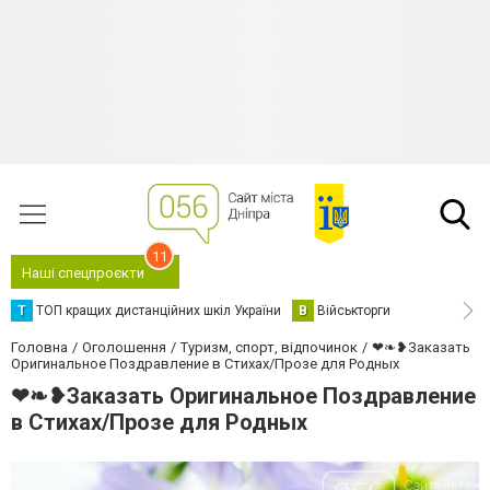
11
Наші спецпроєкти
Т
ТОП кращих дистанційних шкіл України
В
Військторги
Головна
Оголошення
Туризм, спорт, відпочинок
❤❧❥Заказать
Оригинальное Поздравление в Стихах/Прозе для Родных
❤❧❥Заказать Оригинальное Поздравление
в Стихах/Прозе для Родных