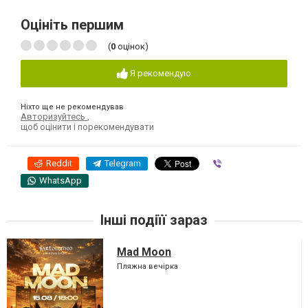
Оцініть першим
(
0
оцінок)
Я рекомендую
Ніхто ще не рекомендував
Авторизуйтесь
,
щоб оцінити і порекомендувати
Reddit
Telegram
Viber
WhatsApp
Інші подіїї зараз
Mad Moon
Пляжна вечірка