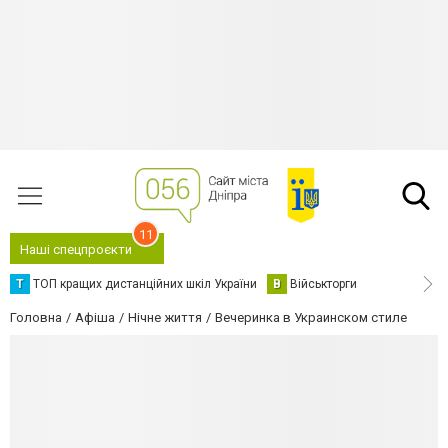
11
Наші спецпроєкти
Т
ТОП кращих дистанційних шкіл України
В
Військторги
Головна
Афіша
Нічне життя
Вечеринка в Украинском стиле