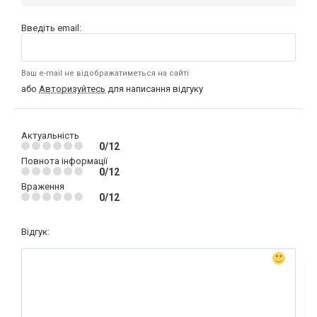
Введіть email:
Ваш e-mail не відображатиметься на сайті
або
Авторизуйтесь
для написання відгуку
Актуальність
0/12
Повнота інформації
0/12
Враження
0/12
Відгук: