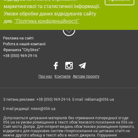
маркетингової та статистичної інформації.
Умови обробки даних відвідувачів сайту
див.
"Політика конфіденційності"
Реклама на сайті
Робота в нашій компанії
Франшиза "CitySites"
+38 (050) 969-29-16
Про нас
Контакти
Автори проєкту
З питань реклами: +38 (050) 969-29-16. E-mail:
reklama@056.ua
E-mail редакції:
news@056.ua
Допускається цитування матеріалів без отримання попередньої згоди
056.ua за умови розміщення в тексті обов'язкового посилання на 056.ua -
Сайт міста Дніпра. Для інтернет-видань обов'язкове розміщення прямого,
відкритого для пошукових систем гіперпосилання на цитовані статті не
нижче другого абзацу в тексті або в якості джерела. Порушення