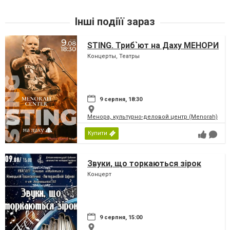
Інші подіїї зараз
STING. Триб`ют на Даху МЕНОРИ
Концерты, Театры
9 серпня, 18:30
Менора, культурно-деловой центр (Menorah)
Купити
Звуки, що торкаються зірок
Концерт
9 серпня, 15:00