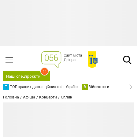
11
Наші спецпроєкти
Т
ТОП кращих дистанційних шкіл України
В
Військторги
Головна
Афіша
Концерти
Сплин