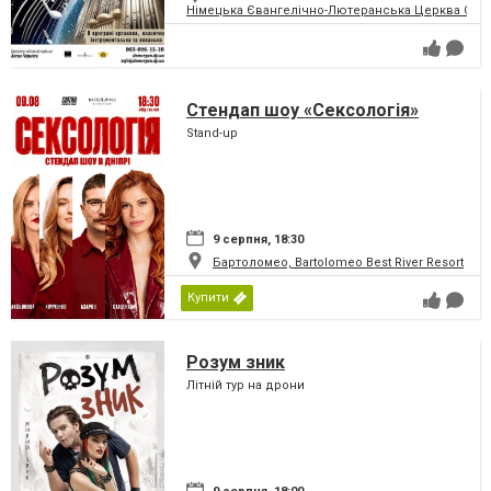
Німецька Євангелічно-Лютеранська Церква Святої
Стендап шоу «Сексологія»
Stand-up
9 серпня, 18:30
Бартоломео, Bartolomeo Best River Resort
Купити
Розум зник
Літній тур на дрони