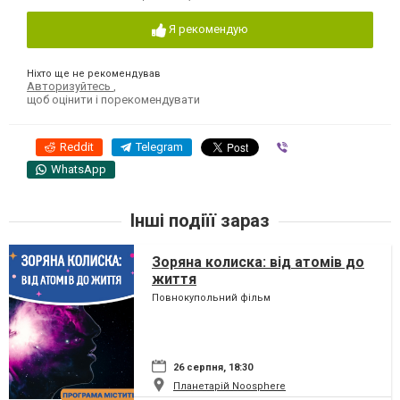
Я рекомендую
Ніхто ще не рекомендував
Авторизуйтесь
,
щоб оцінити і порекомендувати
Reddit
Telegram
Viber
WhatsApp
Інші подіїї зараз
Зоряна колиска: від атомів до
життя
Повнокупольний фільм
26 серпня, 18:30
Планетарій Noosphere