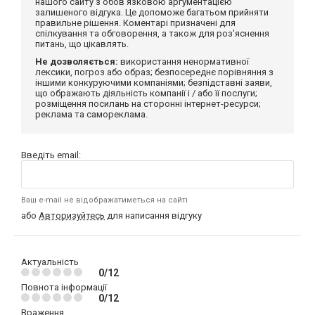
нашого сайту з обов'язковою аргументацією
залишеного відгука. Це допоможе багатьом прийняти
правильне рішення. Коментарі призначені для
спілкування та обговорення, а також для роз'яснення
питань, що цікавлять.
Не дозволяється:
використання ненормативної
лексики, погроз або образ; безпосереднє порівняння з
іншими конкуруючими компаніями; безпідставні заяви,
що ображають діяльність компанії і / або її послуги;
розміщення посилань на сторонні інтернет-ресурси;
реклама та самореклама.
Введіть email:
Ваш e-mail не відображатиметься на сайті
або
Авторизуйтесь
для написання відгуку
Актуальність
0/12
Повнота інформації
0/12
Враження