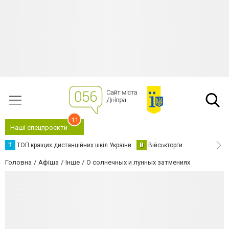
11
Наші спецпроєкти
Т
ТОП кращих дистанційних шкіл України
В
Військторги
Головна
Афіша
Інше
О солнечных и лунных затмениях