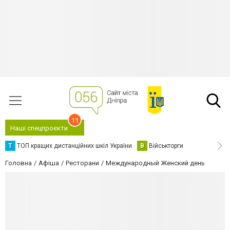
11
Наші спецпроєкти
Т
ТОП кращих дистанційних шкіл України
В
Військторги
Головна
Афіша
Ресторани
Международный Женский день