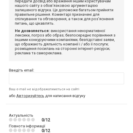
передати досвід або враження іншим користувачам
нашого сайту з обов'язковою аргументацією
залишеного відгука. Це допоможе багатьом прийняти
правильне рішення. Коментарі призначені для
спілкування та обговорення, а також для роз'яснення
питань, що цікавлять.
Не дозволяється:
використання ненормативної
лексики, погроз або образ; безпосереднє порівняння з
іншими конкуруючими компаніями; безпідставні заяви,
що ображають діяльність компанії і / або її послуги;
розміщення посилань на сторонні інтернет-ресурси;
реклама та самореклама.
Введіть email:
Ваш e-mail не відображатиметься на сайті
або
Авторизуйтесь
для написання відгуку
Актуальність
0/12
Повнота інформації
0/12