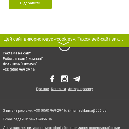
Відправити
Цей сайт використовує «cookies». Також веб-сайт використовує інтернет-сервіс для збору технічних даних стосовно відвідувачів з метою отримання маркетингової та статистичної інформації. Умови обробки даних відвідувачів сайту див.
〉
Реклама на сайті
Робота в нашій компанії
Франшиза "CitySites"
+38 (050) 969-29-16
Про нас
Контакти
Автори проєкту
З питань реклами: +38 (050) 969-29-16. E-mail:
reklama@056.ua
E-mail редакції:
news@056.ua
Допускається цитування матеріалів без отримання попередньої згоди