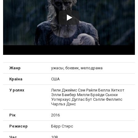
Жанр
ужасы, боевик, мелодрама
Країна
США
У ролях
Лили Джеймс Сэм Райли Белла Хиткот
Элли Бамбер Милли Брэйди Сьюки
Уотерхаус Дуглас Бут Сэлли Филлипс
Чарльз Дэнс
Рік
2016
Режисер
Бёрр Стирс
Час
108