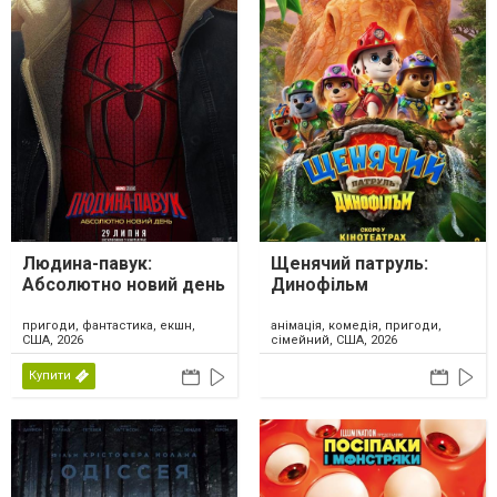
Людина-павук:
Щенячий патруль:
Абсолютно новий день
Динофільм
пригоди, фантастика, екшн,
анімація, комедія, пригоди,
США, 2026
сімейний, США, 2026
Купити