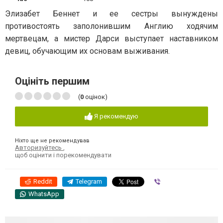
Элизабет Беннет и ее сестры вынуждены
противостоять заполонившим Англию ходячим
мертвецам, а мистер Дарси выступает наставником
девиц, обучающим их основам выживания.
Оцініть першим
(
0
оцінок)
Я рекомендую
Ніхто ще не рекомендував
Авторизуйтесь
,
щоб оцінити і порекомендувати
Reddit
Telegram
Viber
WhatsApp