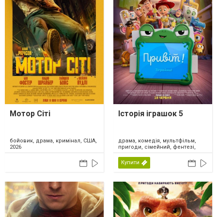
Мотор Сіті
Історія іграшок 5
драма, комедія, мультфільм,
бойовик, драма, кримінал, США,
пригоди, сімейний, фентезі,
2026
США, 2026
Купити