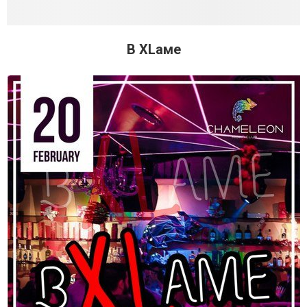
В XLаме