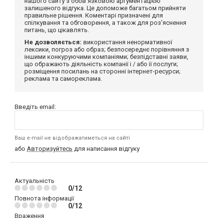
нашого сайту з обов'язковою аргументацією
залишеного відгука. Це допоможе багатьом прийняти
правильне рішення. Коментарі призначені для
спілкування та обговорення, а також для роз'яснення
питань, що цікавлять.
Не дозволяється:
використання ненормативної
лексики, погроз або образ; безпосереднє порівняння з
іншими конкуруючими компаніями; безпідставні заяви,
що ображають діяльність компанії і / або її послуги;
розміщення посилань на сторонні інтернет-ресурси;
реклама та самореклама.
Введіть email:
Ваш e-mail не відображатиметься на сайті
або
Авторизуйтесь
для написання відгуку
Актуальність
0/12
Повнота інформації
0/12
Враження