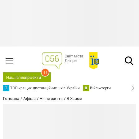
11
Наші спецпроєкти
Т
ТОП кращих дистанційних шкіл України
В
Військторги
Головна
Афіша
Нічне життя
В XLаме